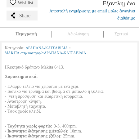
Εξαντλημένο
Wishlist
Αποστολή ενημέρωσης με email μόλις ξαναγίνει
Share
διαθέσιμο
Περιγραφή
Αξιολόγηση
Σχετικά
Κατηγορία:
•
ΔΡΑΠΑΝΑ-ΚΑΤΣΑΒΙΔΙΑ
MAKITA στην κατηγορία ΔΡΑΠΑΝΑ-ΚΑΤΣΑΒΙΔΙΑ
Ηλεκτρικό δράπανο Makita 6413.
Χαρακτηριστικά:
- Ελαφρύ τέλειο για χειρισμό με ένα χέρι.
- Ιδανικό για τρύπημα και βίδωμα σε μέταλλο ή ξυλεία.
- ’νετη πρόσφυση και εξαιρετική ισορροπία.
- Ανάστροφη κίνηση.
- Μεταβλητή ταχύτητα.
- Τσοκ χωρίς κλειδί.
•
Ταχύτητα χωρίς φορτίο:
0-3, 400rpm.
•
Ικανότητα διάτρησης (μέταλλο):
10mm.
•
Ικανότητα διάτρησης (ξύλο):
25mm.