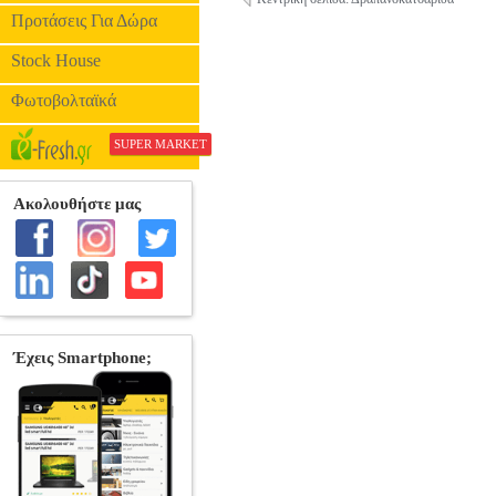
Προτάσεις Για Δώρα
Stock House
Φωτοβολταϊκά
SUPER MARKET