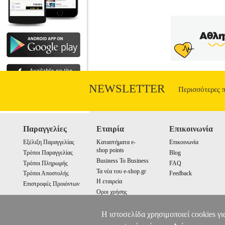
NEWSLETTER
Περισσότερες 
Παραγγελίες
Εταιρία
Επικοινωνία
Εξέλιξη Παραγγελίας
Καταστήματα e-
Επικοινωνία
shop points
Τρόποι Παραγγελίας
Blog
Business To Business
Τρόποι Πληρωμής
FAQ
Τα νέα του e-shop.gr
Τρόποι Αποστολής
Feedback
Η εταιρεία
Επιστροφές Προιόντων
Οροι χρήσης
Cookies
Η ιστοσελίδα χρησιμοποιεί cookies γι