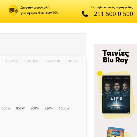
Δωρεάν αποστολή
Για τηλεφωνικές παραγγελίες
211 500 0 500
για αγορές άνω των 90€
M
DEWALT
EINHELL
FANTTIK
INGCO
800W
850W
900W
920W
1000W