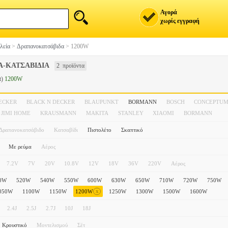
Αγορά
χωρίς εγγραφή
λεία
>
Δραπανοκατσάβιδα
>
1200W
Α-ΚΑΤΣΑΒΙΔΙΑ
2 προϊόντα
t)
1200W
ECKER
BLACK N DECKER
BLAUPUNKT
BORMANN
BOSCH
CONCEPTU
JIMI HOME
KRAUSMANN
MAKITA
STANLEY
XIAOMI
ΒΟRMANN
Δραπανοκατσάβιδο
Κατσαβίδι
Πιστολέτο
Σκαπτικό
Με ρεύμα
Αέρος
7.2V
7V
20V
10.8V
12V
18V
36V
220V
Αέρος
0W
520W
540W
550W
600W
630W
650W
710W
720W
750W
x
050W
1100W
1150W
1200W
1250W
1300W
1500W
1600W
2.4J
2.5J
2.7J
10J
18J
Κρουστικό
Μοντελισμού
Σέτ