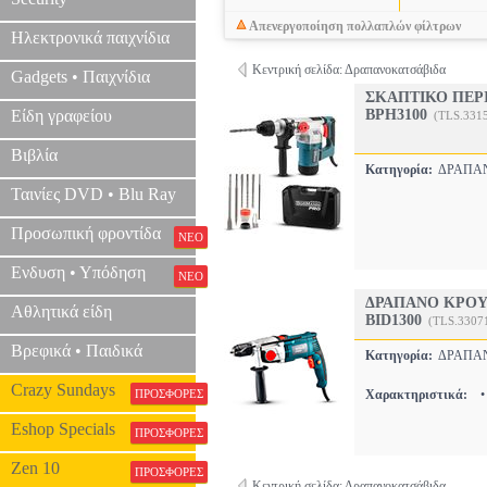
Απενεργοποίηση πολλαπλών φίλτρων
Ηλεκτρονικά παιχνίδια
Κεντρική σελίδα: Δραπανοκατσάβιδα
Gadgets • Παιχνίδια
ΣΚΑΠΤΙΚΟ ΠΕΡΙ
Είδη γραφείου
BPH3100
(TLS.331
Βιβλία
Κατηγορία:
ΔΡΑΠΑ
Ταινίες DVD • Blu Ray
Προσωπική φροντίδα
ΝΕΟ
Ενδυση • Υπόδηση
ΝΕΟ
ΔΡΑΠΑΝΟ ΚΡΟΥ
Αθλητικά είδη
BID1300
(TLS.3307
Βρεφικά • Παιδικά
Κατηγορία:
ΔΡΑΠΑ
Crazy Sundays
ΠΡΟΣΦΟΡΕΣ
Χαρακτηριστικά:
•
Eshop Specials
ΠΡΟΣΦΟΡΕΣ
Zen 10
ΠΡΟΣΦΟΡΕΣ
Κεντρική σελίδα: Δραπανοκατσάβιδα