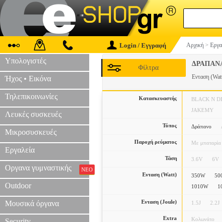
Login / Εγγραφή
Αρχική
>
Εργα
Υπολογιστές
ΔΡΑΠΑΝ
Φίλτρα
Ενταση (Wat
Ήχος • Εικόνα
Τηλεπικοινωνίες
Κατασκευαστής
BLACK N D
JAKEMY
Λευκές συσκευές
Τύπος
Δράπανο
Μικροσυσκευές
Παροχή ρεύματος
Με μπαταρία
Εργαλεία
Τάση
3.6V
6V
Οργανα γυμναστικής
ΝΕΟ
Ενταση (Watt)
350W
50
Outdoor
1010W
1
Ενταση (Joule)
Μουσικά όργανα
1.5J
2.2J
Extra
Κολωνάτο
Security