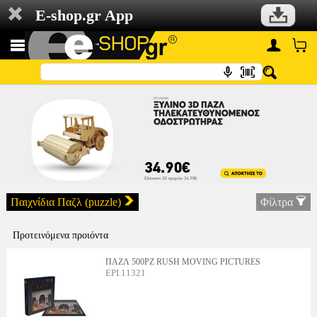
E-shop.gr App
Παιχνίδια Παζλ (puzzle)
Φίλτρα
Προτεινόμενα προιόντα
ΠΑΖΛ 500PZ RUSH MOVING PICTURES
EPI.11321