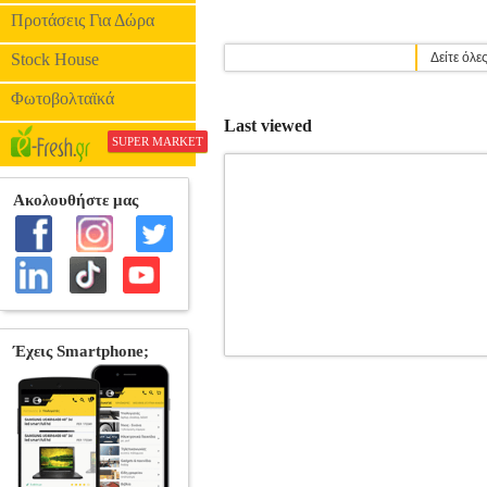
Προτάσεις Για Δώρα
Stock House
Δείτε όλε
Φωτοβολταϊκά
Last viewed
SUPER MARKET