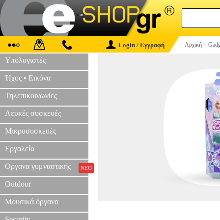
Login / Εγγραφή
Αρχική
>
Gadg
Υπολογιστές
Ήχος • Εικόνα
Τηλεπικοινωνίες
Λευκές συσκευές
Μικροσυσκευές
Εργαλεία
Οργανα γυμναστικής
ΝΕΟ
Outdoor
Μουσικά όργανα
Security