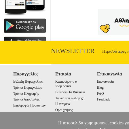
NEWSLETTER
Περισσότερες 
Παραγγελίες
Εταιρία
Επικοινωνία
Εξέλιξη Παραγγελίας
Καταστήματα e-
Επικοινωνία
shop points
Τρόποι Παραγγελίας
Blog
Business To Business
Τρόποι Πληρωμής
FAQ
Τα νέα του e-shop.gr
Τρόποι Αποστολής
Feedback
Η εταιρεία
Επιστροφές Προιόντων
Οροι χρήσης
Cookies
Η ιστοσελίδα χρησιμοποιεί cookies γι