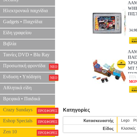
ΛΑΜ
WHE
Ηλεκτρονικά παιχνίδια
ΠΙΣ
Gadgets • Παιχνίδια
34.9
Είδη γραφείου
Βιβλία
ΛΑΜ
Ταινίες DVD • Blu Ray
ΠΑΙ
ΧΡΩ
Προσωπική φροντίδα
ΝΕΟ
MT 
ΠΥΡ
Ενδυση • Υπόδηση
ΠΤΛ 
ΝΕΟ
MONO
Αθλητικά είδη
Βρεφικά • Παιδικά
Crazy Sundays
Κατηγορίες
ΠΡΟΣΦΟΡΕΣ
Eshop Specials
Κατασκευαστής
Lego
Pl
ΠΡΟΣΦΟΡΕΣ
Είδος
Κλασικές
Zen 10
ΠΡΟΣΦΟΡΕΣ