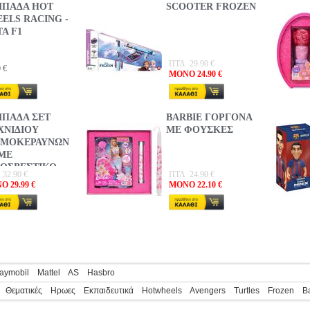
ΠΑΔΑ HOT
SCOOTER FROZEN
ELS RACING -
ΤΑ F1
ΠΤΛ 29.90 €
0
€
MONO 24.90 €
ΠΑΔΑ ΣΕΤ
BARBIE ΓΟΡΓΟΝΑ
ΛΑΜΠΑΔΑ BARBIE
ΧΝΙΔΙΟΥ
ΜΕ ΦΟΥΣΚΕΣ
ΓΟΡΓΟΝΑ ΜΑΚΡIΑ
ΜΟΚΕΡΑΥΝΩΝ
ΜΑΛΛΙΑ
ΜΕ
ΟΣΒΕΣΤΙΚΟ
32.90 €
ΠΤΛ 24.90 €
ΠΤΛ 14.99 €
 29.99 €
MONO 22.10 €
MONO 13.10 €
ΛΑΜΠΑΔΑ
ΣΤΡΟΥΜΦΑΚΙΑ
ΜΑΓΙΚΟ ΣΠΙΤΙ ΚΑΙ
ΦΙΓΟΥΡΑ RANDOM
aymobil
Mattel
AS
Hasbro
Θεματικές
Ηρωες
Εκπαιδευτικά
Hotwheels
Avengers
Turtles
Frozen
B
ΠΤΛ 30.00 €
MONO 28.49 €