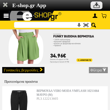
E-shop.gr App
Γυναικείες βερμούδες
Φίλτρα
Προτεινόμενα προιόντα
ΒΕΡΜΟΥΔΑ VERO MODA VMFLASH 10211664
ΜΑΥΡΟ (M)
PL3.122213605