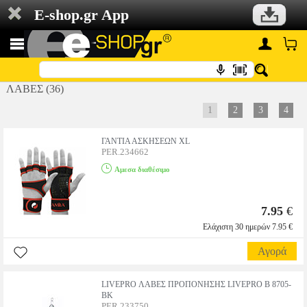
E-shop.gr App
ΛΑΒΕΣ (36)
1
2
3
4
ΓΑΝΤΙΑ ΑΣΚΗΣΕΩΝ XL
PER.234662
Αμεσα διαθέσιμο
7.95
€
Ελάχιστη 30 ημερών 7.95 €
Αγορά
LIVEPRO ΛΑΒΕΣ ΠΡΟΠΟΝΗΣΗΣ LIVEPRO Β 8705-
BK
PER.233750