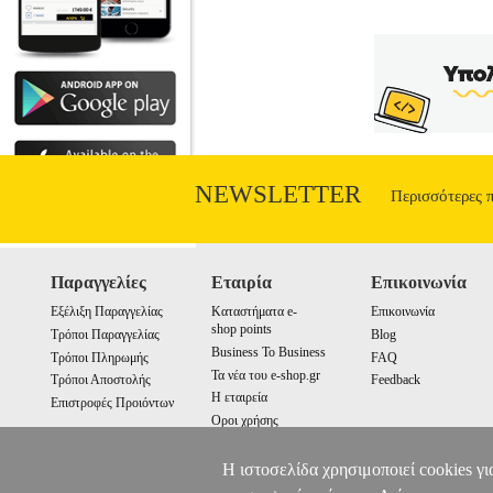
NEWSLETTER
Περισσότερες 
Παραγγελίες
Εταιρία
Επικοινωνία
Εξέλιξη Παραγγελίας
Καταστήματα e-
Επικοινωνία
shop points
Τρόποι Παραγγελίας
Blog
Business To Business
Τρόποι Πληρωμής
FAQ
Τα νέα του e-shop.gr
Τρόποι Αποστολής
Feedback
Η εταιρεία
Επιστροφές Προιόντων
Οροι χρήσης
Cookies
Η ιστοσελίδα χρησιμοποιεί cookies γι