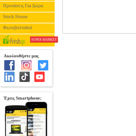
Προτάσεις Για Δώρα
Stock House
Φωτοβολταϊκά
SUPER MARKET