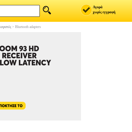
Αγορά
χωρίς εγγραφή
ογιστές
>
Bluetooth adapters