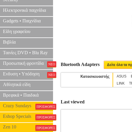
Ηλεκτρονικά παιχνίδια
Gadgets • Παιχνίδια
Είδη γραφείου
Βιβλία
Ταινίες DVD • Blu Ray
Προσωπική φροντίδα
Bluetooth Adapters
ΝΕΟ
Δείτε όλα τα π
Ενδυση • Υπόδηση
ΝΕΟ
Κατασκευαστής
ASUS
LINK
T
Αθλητικά είδη
Βρεφικά • Παιδικά
Last viewed
Crazy Sundays
ΠΡΟΣΦΟΡΕΣ
Eshop Specials
ΠΡΟΣΦΟΡΕΣ
Zen 10
ΠΡΟΣΦΟΡΕΣ