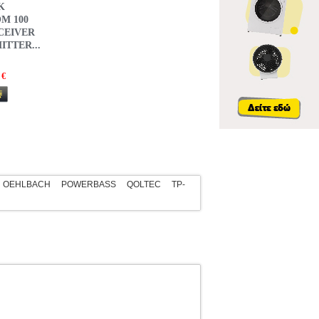
K
M 100
CEIVER
ITTER...
 €
OEHLBACH
POWERBASS
QOLTEC
TP-