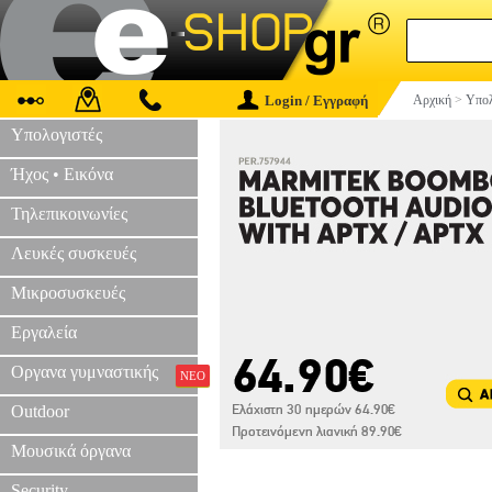
Login / Εγγραφή
Αρχική
>
Υπολ
Υπολογιστές
Ήχος • Εικόνα
Τηλεπικοινωνίες
Λευκές συσκευές
Μικροσυσκευές
Εργαλεία
Οργανα γυμναστικής
ΝΕΟ
Outdoor
Μουσικά όργανα
Security