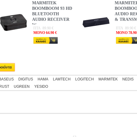
MARMITEK
MARMITE
BOOMBOOM 93 HD
BOOMBOO
BLUETOOTH
AUDIO RE
AUDIO RECEIVER
& TRANSM
W...
ΠΤΛ 89.90 €
ΠΤΛ 89.90 €
MONO 64.90 €
MONO 78.90
ροιόντα
BASEUS
DIGITUS
HAMA
LAMTECH
LOGITECH
MARMITEK
NEDIS
RUST
UGREEN
YESIDO