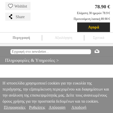
78.90 €
Wishlist
Ελάχιστη 30 ημερών 78.9 €
Share
Προτεινόμενη λιανική 89.90 €
Αγορά
Περιγραφή
Αξιολόγηση
Σχετικά
MARMITEK BOOMBOOM 100 AUDIO RECEIVER &
TRANSMITTER BLUETOOTH 8330
PER.589374
PER.589374
MARMITEK
MARMITEK
BLUETOOTH
MARMITEK
Πληροφορίες & Υπηρεσίες >
BOOMBOOM 100 AUDIO RECEIVER & TRANSMITTER
BLUETOOTH 8330
78.90
Η ιστοσελίδα χρησιμοποιεί cookies για την ευκολία της
περιήγησης, την εξατομίκευση περιεχομένου και διαφημίσεων και
την ανάλυση της επισκεψιμότητάς μας. Δείτε τους ανανεωμένους
όρους χρήσης για την προστασία δεδομένων και τα cookies.
Πληροφορίες
Ρυθμίσεις
Απόρριψη
Αποδοχή