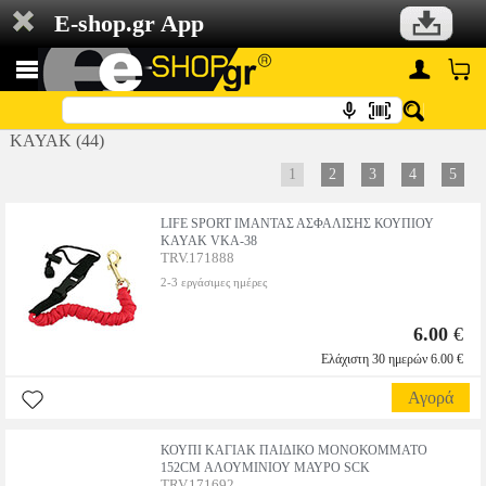
E-shop.gr App
KAYAK (44)
1
2
3
4
5
LIFE SPORT ΙΜΑΝΤΑΣ ΑΣΦΑΛΙΣΗΣ ΚΟΥΠΙΟΥ
KAYAK VKA-38
TRV.171888
2-3 εργάσιμες ημέρες
6.00
€
Ελάχιστη 30 ημερών 6.00 €
Αγορά
ΚΟΥΠΙ ΚΑΓΙΑΚ ΠΑΙΔΙΚΟ ΜΟΝΟΚΟΜΜΑΤΟ
152CM ΑΛΟΥΜΙΝΙΟΥ ΜΑΥΡΟ SCK
TRV.171692