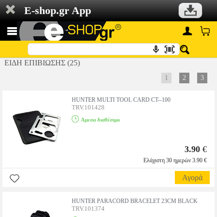
E-shop.gr App
ΕΙΔΗ ΕΠΙΒΙΩΣΗΣ (25)
1
2
3
HUNTER MULTI TOOL CARD CT--100
TRV.101428
Αμεσα διαθέσιμο
3.90
€
Ελάχιστη 30 ημερών 3.90 €
Αγορά
HUNTER PARACORD BRACELET 23CM BLACK
TRV.101374