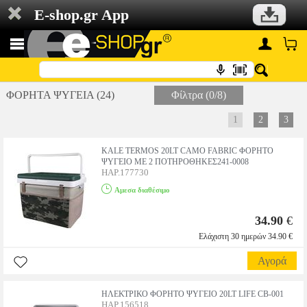
E-shop.gr App
ΦΟΡΗΤΑ ΨΥΓΕΙΑ (24)
Φίλτρα (0/8)
1
2
3
KALE TERMOS 20LT CAMO FABRIC ΦΟΡΗΤΟ
ΨΥΓΕΙΟ ΜΕ 2 ΠΟΤΗΡΟΘΗΚΕΣ241-0008
HAP.177730
Αμεσα διαθέσιμο
34.90
€
Ελάχιστη 30 ημερών 34.90 €
Αγορά
ΗΛΕΚΤΡΙΚΟ ΦΟΡΗΤΟ ΨΥΓΕΙΟ 20LT LIFE CB-001
HAP.156518