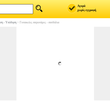
Αγορά
χωρίς εγγραφή
ση - Υπόδηση
>
Γυναικείες σαγιονάρες - σανδάλια