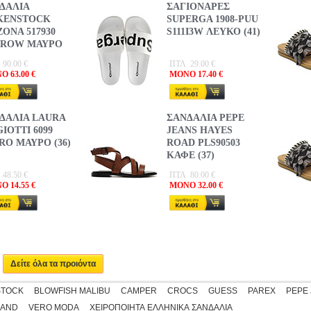
ΔΑΛΙΑ
ΣΑΓΙΟΝΑΡΕΣ
KENSTOCK
SUPERGA 1908-PUU
ZONA 517930
S111I3W ΛΕΥΚΟ (41)
ROW ΜΑΥΡΟ
90.00 €
ΠΤΛ 29.00 €
 63.00 €
MONO 17.40 €
ΔΑΛΙΑ LAURA
ΣΑΝΔΑΛΙΑ PEPE
ΣΑΝΔΑΛΙΑ LAURA
GIOTTI 6099
JEANS HAYES
BIAGIOTTI 6099
RO ΜΑΥΡΟ (36)
ROAD PLS90503
MICRO ΜΑΥΡΟ (41)
ΚΑΦΕ (37)
48.50 €
ΠΤΛ 80.00 €
ΠΤΛ 48.50 €
 14.55 €
MONO 32.00 €
MONO 14.55 €
ΣΑΝΔΑΛΙΑ SHOOZ
ΜΕ GLITTER 5043
ΠΡΑΣΙΝΟ (39)
Δείτε όλα τα προιόντα
STOCK
BLOWFISH MALIBU
CAMPER
CROCS
GUESS
PAREX
PEPE
ΠΤΛ 27.90 €
MONO 8.37 €
LAND
VERO MODA
ΧΕΙΡΟΠΟΙΗΤΑ ΕΛΛΗΝΙΚΑ ΣΑΝΔΑΛΙΑ