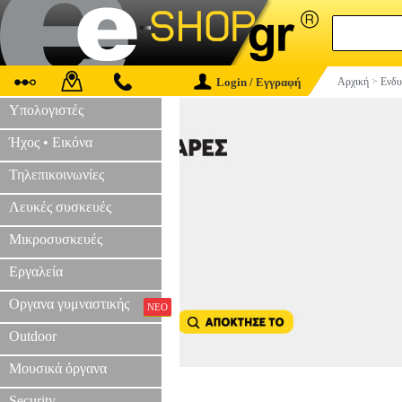
Login / Εγγραφή
Αρχική
>
Ενδυ
Υπολογιστές
Ήχος • Εικόνα
Τηλεπικοινωνίες
Λευκές συσκευές
Μικροσυσκευές
Εργαλεία
Οργανα γυμναστικής
ΝΕΟ
Outdoor
Μουσικά όργανα
Security