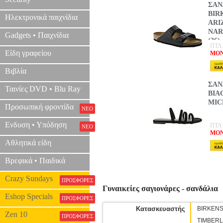
ΣΑΝ
BIR
Ηλεκτρονικά παιχνίδια
ARI
NAR
Gadgets • Παιχνίδια
(36)
ΠΤΛ 
Είδη γραφείου
MONO
Βιβλία
ΣΑΝ
Ταινίες DVD • Blu Ray
BIA
MIC
Προσωπική φροντίδα
ΝΕΟ
Ενδυση • Υπόδηση
ΠΤΛ 
ΝΕΟ
MONO
Αθλητικά είδη
Βρεφικά • Παιδικά
Crazy Sundays
ΠΡΟΣΦΟΡΕΣ
Γυναικείες σαγιονάρες - σανδάλια
Eshop Specials
ΠΡΟΣΦΟΡΕΣ
Κατασκευαστής
BIRKEN
Zen 10
ΠΡΟΣΦΟΡΕΣ
TIMBER