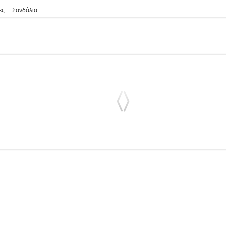
ες
Σανδάλια