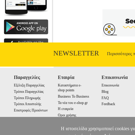
NEWSLETTER
Περισσότερες 
Παραγγελίες
Εταιρία
Επικοινωνία
Εξέλιξη Παραγγελίας
Καταστήματα e-
Επικοινωνία
shop points
Τρόποι Παραγγελίας
Blog
Business To Business
Τρόποι Πληρωμής
FAQ
Τα νέα του e-shop.gr
Τρόποι Αποστολής
Feedback
Η εταιρεία
Επιστροφές Προιόντων
Οροι χρήσης
Cookies
Η ιστοσελίδα χρησιμοποιεί cookies γι