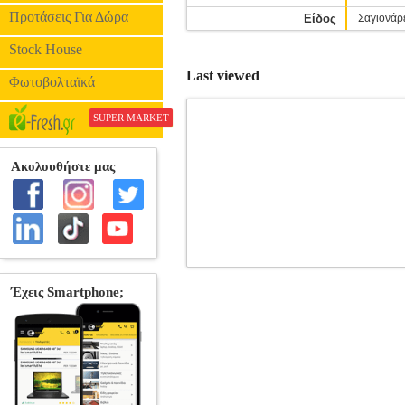
Προτάσεις Για Δώρα
Είδος
Σαγιονάρ
Stock House
Last viewed
Φωτοβολταϊκά
SUPER MARKET