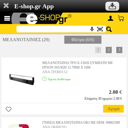
E-shop.gr App
ΜΕΛΑΝΟΤΑΙΝΙΕΣ (29)
Φίλτρα (0/6)
1
2
3
ΜΕΛΑΝΟΤΑΙΝΙΑ TFO E-15020 ΣΥΜΒΑΤΗ ΜΕ
EPSON S015020 12.7MM X 16M
ANA.TFO00152
Αμεσα διαθέσιμο
2.08
€
Ελάχιστη 30 ημερών 2.08 €
Αγορά
ΓΝΗΣΙΑ ΜΕΛΑΝΟΤΑΙΝΙΑ OKI ΜΕ OEM: 09002309
ANA.OKI00201