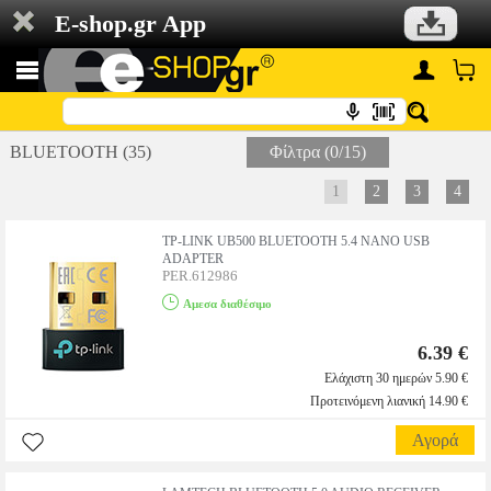
E-shop.gr App
BLUETOOTH (35)
Φίλτρα (0/15)
1
2
3
4
TP-LINK UB500 BLUETOOTH 5.4 NANO USB
ADAPTER
PER.612986
Αμεσα διαθέσιμο
6.39 €
Ελάχιστη 30 ημερών 5.90 €
Προτεινόμενη λιανική 14.90 €
Αγορά