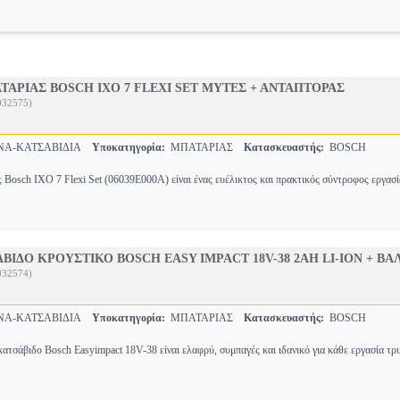
ΤΑΡΙΑΣ BOSCH IXO 7 FLEXI SET ΜΥΤΕΣ + ΑΝΤΑΠΤΟΡΑΣ
032575)
ΝΑ-ΚΑΤΣΑΒΙΔΙΑ
Υποκατηγορία:
ΜΠΑΤΑΡΙΑΣ
Κατασκευαστής:
BOSCH
ς Bosch IXO 7 Flexi Set (06039E000A) είναι ένας ευέλικτος και πρακτικός σύντροφος εργασί
ΙΔΟ ΚΡΟΥΣΤΙΚΟ BOSCH EASY IMPACT 18V-38 2ΑΗ LI-ION + ΒΑ
032574)
ΝΑ-ΚΑΤΣΑΒΙΔΙΑ
Υποκατηγορία:
ΜΠΑΤΑΡΙΑΣ
Κατασκευαστής:
BOSCH
ατσάβιδο Bosch Easyimpact 18V-38 είναι ελαφρύ, συμπαγές και ιδανικό για κάθε εργασία τ