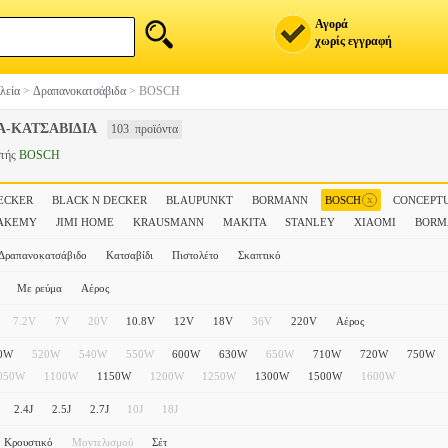
Αγορά
χωρίς εγγραφή
λεία
>
Δραπανοκατσάβιδα
>
BOSCH
Α-ΚΑΤΣΑΒΙΔΙΑ
103 προϊόντα
στής
BOSCH
x
ECKER
BLACK N DECKER
BLAUPUNKT
BORMANN
BOSCH
CONCEPT
AKEMY
JIMI HOME
KRAUSMANN
MAKITA
STANLEY
XIAOMI
ΒΟRM
Δραπανοκατσάβιδο
Κατσαβίδι
Πιστολέτο
Σκαπτικό
Με ρεύμα
Αέρος
7.2V
7V
20V
10.8V
12V
18V
36V
220V
Αέρος
0W
520W
540W
550W
600W
630W
650W
710W
720W
750W
050W
1100W
1150W
1200W
1250W
1300W
1500W
1600W
2.4J
2.5J
2.7J
10J
18J
Κρουστικό
Μοντελισμού
Σέτ