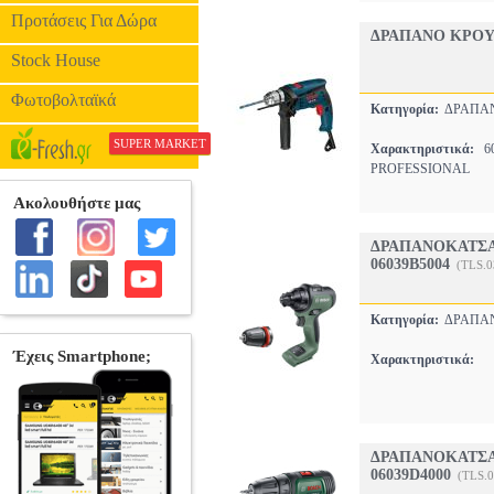
Προτάσεις Για Δώρα
ΔΡΑΠΑΝΟ ΚΡΟΥΣ
Stock House
Φωτοβολταϊκά
Κατηγορία:
ΔΡΑΠΑ
SUPER MARKET
Χαρακτηριστικά:
6
PROFESSIONAL
ΔΡΑΠΑΝΟΚΑΤΣΑ
06039B5004
(TLS.0
Κατηγορία:
ΔΡΑΠΑ
Χαρακτηριστικά:
ΔΡΑΠΑΝΟΚΑΤΣΑ
06039D4000
(TLS.