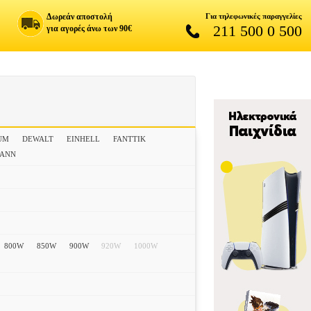
Δωρεάν αποστολή
Για τηλεφωνικές παραγγελίες
211 500 0 500
για αγορές άνω των 90€
UM
DEWALT
EINHELL
FANTTIK
ANN
800W
850W
900W
920W
1000W