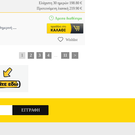
Ελάχιστη 30 ημερών 198.80 €
Προτεινόμενη λιανική 219.90 €
Αμεσα διαθέσιμο
...
αθημερινή
Wishlist
1
2
3
4
...
11
>