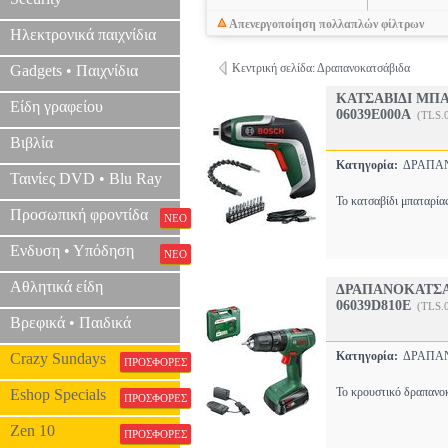
Απενεργοποίηση πολλαπλών φίλτρων
Ηλεκτρονικά παιχνίδια
Κεντρική σελίδα: Δραπανοκατσάβιδα
Gadgets • Παιχνίδια
ΚΑΤΣΑΒΙΔΙ ΜΠΑ
Είδη γραφείου
06039E000A
(TLS.
Βιβλία
Κατηγορία:
ΔΡΑΠΑ
Ταινίες DVD • Blu Ray
Το κατσαβίδι μπαταρία
Προσωπική φροντίδα
ΝΕΟ
Ενδυση • Υπόδηση
ΝΕΟ
Αθλητικά είδη
ΔΡΑΠΑΝΟΚΑΤΣΑΒ
06039D810E
(TLS.
Βρεφικά • Παιδικά
Κατηγορία:
ΔΡΑΠΑ
Crazy Sundays
ΠΡΟΣΦΟΡΕΣ
Το κρουστικό δραπανοκ
Eshop Specials
ΠΡΟΣΦΟΡΕΣ
Zen 10
ΠΡΟΣΦΟΡΕΣ