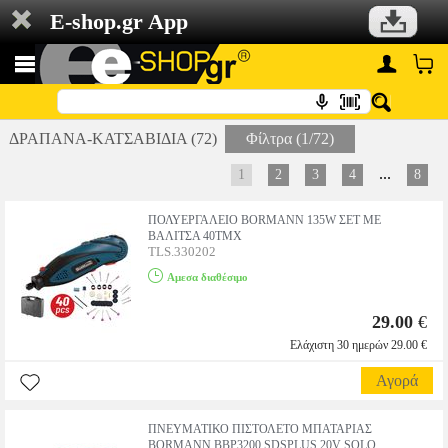
E-shop.gr App
ΔΡΑΠΑΝΑ-ΚΑΤΣΑΒΙΔΙΑ (72)
Φίλτρα (1/72)
...
1
2
3
4
8
ΠΟΛΥΕΡΓΑΛΕΙΟ BORMANN 135W ΣΕΤ ΜΕ
ΒΑΛΙΤΣΑ 40ΤΜΧ
TLS.330202
Αμεσα διαθέσιμο
29.00
€
Ελάχιστη 30 ημερών 29.00 €
Αγορά
ΠΝΕΥΜΑΤΙΚΟ ΠΙΣΤΟΛΕΤΟ ΜΠΑΤΑΡΙΑΣ
BORMANN BBP3200 SDSPLUS 20V SOLO