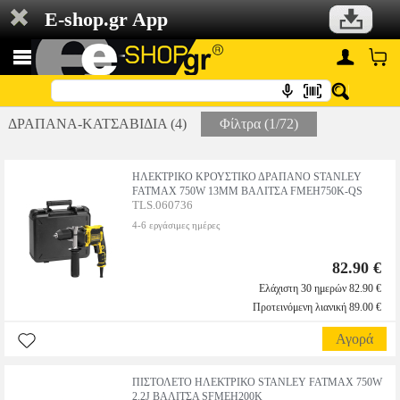
E-shop.gr App
ΔΡΑΠΑΝΑ-ΚΑΤΣΑΒΙΔΙΑ (4)
Φίλτρα (1/72)
ΗΛΕΚΤΡΙΚΟ ΚΡΟΥΣΤΙΚΟ ΔΡΑΠΑΝΟ STANLEY
FATMAX 750W 13MM ΒΑΛΙΤΣΑ FMEH750K-QS
TLS.060736
4-6 εργάσιμες ημέρες
82.90 €
Ελάχιστη 30 ημερών 82.90 €
Προτεινόμενη λιανική 89.00 €
Αγορά
ΠΙΣΤΟΛΕΤΟ ΗΛΕΚΤΡΙΚΟ STANLEY FATMAX 750W
2.2J ΒΑΛΙΤΣΑ SFMEH200K