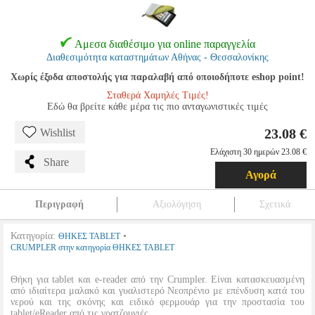
Αμεσα διαθέσιμο για online παραγγελία
Διαθεσιμότητα καταστημάτων Αθήνας - Θεσσαλονίκης
Χωρίς έξοδα αποστολής για παραλαβή από οποιοδήποτε eshop point!
Σταθερά Χαμηλές Τιμές!
Εδώ θα βρείτε κάθε μέρα τις πιο ανταγωνιστικές τιμές
23.08 €
Wishlist
Ελάχιστη 30 ημερών 23.08 €
Share
Αγορά
Περιγραφή
Αξιολόγηση
Σχετικά
Κατηγορία:
•
ΘΗΚΕΣ TABLET
CRUMPLER στην κατηγορία ΘΗΚΕΣ TABLET
Θήκη για tablet και e-reader από την Crumpler. Είναι κατασκευασμένη
από ιδιαίτερα μαλακό και γυαλιστερό Νεοπρένιο με επένδυση κατά του
νερού και της σκόνης και ειδικό φερμουάρ για την προστασία του
tablet/eReader από τις γρατζουνιές.