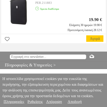
PER.211883
Αμεσα διαθέσιμο
19.90 €
Ελάχιστη 30 ημερών 19.90 €
Προτεινόμενη λιανική 28.12 €
Αγορά
Πληροφορίες & Υπηρεσίες >
Η ιστοσελίδα χρησιμοποιεί cookies για την ευκολία της
περιήγησης, την εξατομίκευση περιεχομένου και διαφημίσεων και
την ανάλυση της επισκεψιμότητάς μας. Δείτε τους ανανεωμένους
όρους χρήσης για την προστασία δεδομένων και τα cookies.
Πληροφορίες
Ρυθμίσεις
Απόρριψη
Αποδοχή