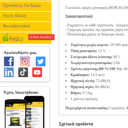
Προτάσεις Για Δώρα
Γωνιακός τροχός μπαταρίας BOSCH GW
Stock House
Χαρακτηριστικά:
- Εύχρηστος σε κάθε περίπτωση - εξαιρε
Φωτοβολταϊκά
- Γρήγορη πρόοδος της εργασίας χάρη στ
- Πολύπλευρη χρήση σε διάφορα υλικά.
SUPER MARKET
Ταχύτητα χωρίς φορτίο:
19.500 rpm
Τάση μπαταρίας:
12 V.
Σπείρωμα άξονα λείανσης:
M 5.
Χωρητικότητα μπαταρίας:
2Ah.
Χρόνος φόρτισης (80 %/100 %):
36/
Κραδασμοί:
13.5 m/s².
Ηχητική πίεση:
75 dB(A).
Ηχητική ισχύς:
86 dB(A).
Βάρος:
0.5 kg.
1 χρόνος εγγύηση.
Περιεχόμενα συσκευασίας:
2 εργαλεία,
Σχετικά προϊόντα