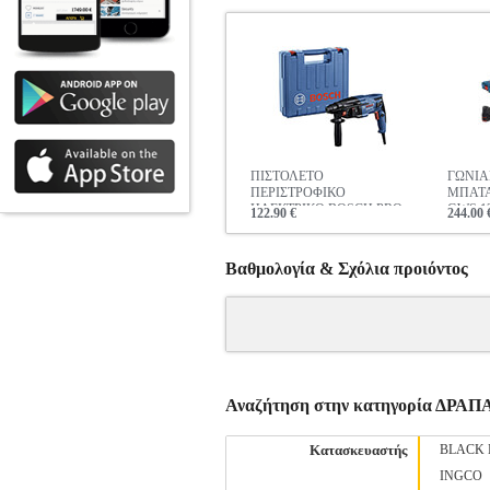
ΠΙΣΤΟΛΕΤΟ
ΓΩΝΙΑ
ΠΕΡΙΣΤΡΟΦΙΚΟ
ΜΠΑΤΑ
ΗΛΕΚΤΡΙΚΟ BOSCH PRO
GWS 12
122.90 €
244.00 
720W 2J SDS PLUS GBH 2-
ION 06
21 06112A6000
Βαθμολογία & Σχόλια προιόντος
Αναζήτηση στην κατηγορία ΔΡ
Κατασκευαστής
BLACK 
INGCO