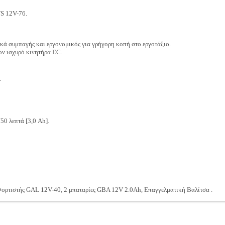
S 12V-76.
τικά συμπαγής και εργονομικός για γρήγορη κοπή στο εργοτάξιο.
ον ισχυρό κινητήρα EC.
.
50 λεπτά [3,0 Ah].
 Φορτιστής GAL 12V-40, 2 μπαταρίες GBA 12V 2.0Ah, Επαγγελματική Βαλίτσα .