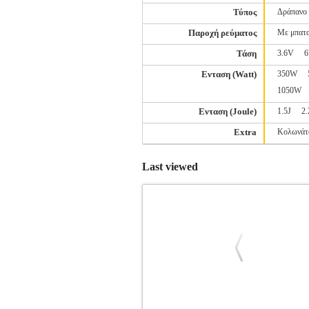
Τύπος
Δράπανο
Παροχή ρεύματος
Με μπατα
Τάση
3.6V
Ενταση (Watt)
350W
1050W
Ενταση (Joule)
1.5J
2.
Extra
Κολωνάτ
Last viewed