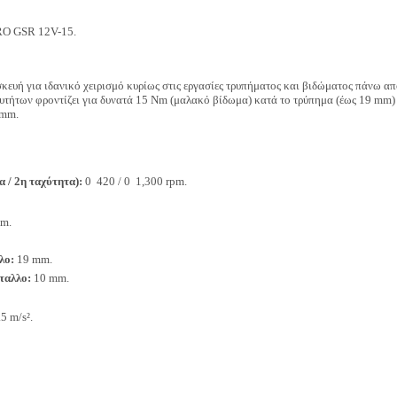
RO GSR 12V-15.
ευή για ιδανικό χειρισμό κυρίως στις εργασίες τρυπήματος και βιδώματος πάνω από
χυτήτων φροντίζει για δυνατά 15 Nm (μαλακό βίδωμα) κατά το τρύπημα (έως 19 mm) 
 mm.
 / 2η ταχύτητα):
0  420 / 0  1,300 rpm.
mm.
λο:
19 mm.
ταλλο:
10 mm.
5 m/s².