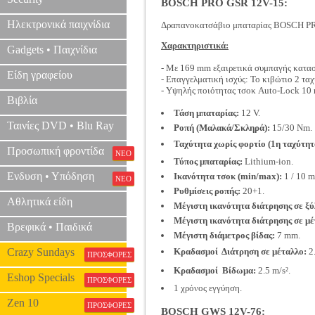
BOSCH PRO GSR 12V-15:
Ηλεκτρονικά παιχνίδια
Δραπανοκατσάβιο μπαταρίας BOSCH P
Χαρακτηριστικά:
Gadgets • Παιχνίδια
- Με 169 mm εξαιρετικά συμπαγής κατασκ
Είδη γραφείου
- Επαγγελματική ισχύς: Το κιβώτιο 2 τα
- Υψηλής ποιότητας τσοκ Auto-Lock 10
Βιβλία
Τάση μπαταρίας:
12 V.
Ταινίες DVD • Blu Ray
Ροπή (Μαλακά/Σκληρά):
15/30 Nm.
Ταχύτητα χωρίς φορτίο (1η ταχύτητα
Προσωπική φροντίδα
ΝΕΟ
Τύπος μπαταρίας:
Lithium-ion.
Ενδυση • Υπόδηση
Ικανότητα τσοκ (min/max):
1 / 10 
ΝΕΟ
Ρυθμίσεις ροπής:
20+1.
Αθλητικά είδη
Μέγιστη ικανότητα διάτρησης σε ξύ
Μέγιστη ικανότητα διάτρησης σε μέ
Βρεφικά • Παιδικά
Μέγιστη διάμετρος βίδας:
7 mm.
Crazy Sundays
Κραδασμοί  Διάτρηση σε μέταλλο:
2.
ΠΡΟΣΦΟΡΕΣ
Κραδασμοί  Βίδωμα:
2.5 m/s².
Eshop Specials
ΠΡΟΣΦΟΡΕΣ
1 χρόνος εγγύηση.
Zen 10
ΠΡΟΣΦΟΡΕΣ
BOSCH GWS 12V-76: