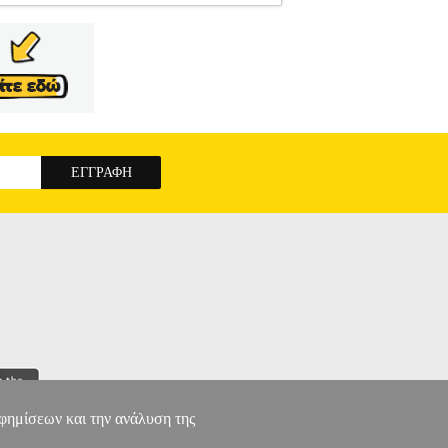
 12V-76 2X2A 0615990N2U
TLS.032359
την κατηγορία ΔΡΑΠΑΝΑ-ΚΑΤΣΑΒΙΔΙΑ Σετ
15: Δραπανοκατσάβιο μπαταρίας BOSCH PRO
ς εργασίες τρυπήματος και βιδώματος πάνω από
 (μαλακό βίδωμα) κατά το τρύπημα (έως 19 mm)
ακά/Σκληρά): 15/30 Nm.• Ταχύτητα χωρίς φορτίο
x): 1 / 10 mm.• Ρυθμίσεις ροπής: 20+1.• Μέγιστη
ρος βίδας: 7 mm.• Κραδασμοί  Διάτρηση σε
ός τροχός μπαταρίας BOSCH GWS 12V-76.
το εργοτάξιο. - Γρήγορη πρόοδος της εργασίας
pm.• Τάση μπαταρίας: 12 V.• Σπείρωμα άξονα
δασμοί: 13.5 m/s².• Ηχητική πίεση: 75 dB(A).•
στής GAL 12V-40, 2 μπαταρίες GBA 12V 2.0Ah,
ΓΩΝΙΑΚΟΣ ΤΡΟΧΟΣ GWS 12V-76 2X2A
αφημίσεων και την ανάλυση της