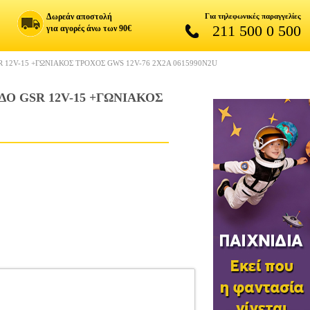
Δωρεάν αποστολή
Για τηλεφωνικές παραγγελίες
211 500 0 500
για αγορές άνω των 90€
12V-15 +ΓΩΝΙΑΚΟΣ ΤΡΟΧΟΣ GWS 12V-76 2X2A 0615990N2U
Ο GSR 12V-15 +ΓΩΝΙΑΚΟΣ