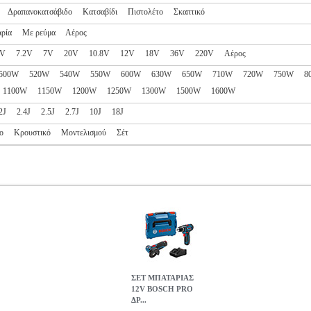
Δραπανοκατσάβιδο
Κατσαβίδι
Πιστολέτο
Σκαπτικό
ρία
Με ρεύμα
Αέρος
6V
7.2V
7V
20V
10.8V
12V
18V
36V
220V
Αέρος
500W
520W
540W
550W
600W
630W
650W
710W
720W
750W
8
1100W
1150W
1200W
1250W
1300W
1500W
1600W
2J
2.4J
2.5J
2.7J
10J
18J
ο
Κρουστικό
Μοντελισμού
Σέτ
ΣΕΤ ΜΠΑΤΑΡΙΑΣ
12V BOSCH PRO
ΔΡ...