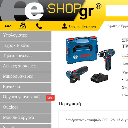
Login / Εγγραφή
Αρχική
>
Εργα
Υπολογιστές
ΣΕ
Ήχος • Εικόνα
ΤΡ
Τηλεπικοινωνίες
TLS
Κατ
Λευκές συσκευές
Υπο
Μικροσυσκευές
•
Δε
Εργαλεία
Χωρ
Εξα
Οργανα γυμναστικής
ΝΕΟ
Περιγραφή
Outdoor
Μουσικά όργανα
Σετ δραπανοκατσάβιδο GSR12V-15 & γ
Security