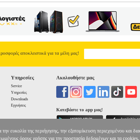
 ΔΡΑΠΑΝΟΚΑΤΣΑΒΙΔΟ GSR 12V-15 +ΓΩΝΙΑΚΟΣ ΤΡΟΧΟΣ GWS
Α-ΚΑΤΣΑΒΙΔΙΑ
Κατηγορία: ΔΡΑΠΑΝΑ-ΚΑΤΣΑΒΙΔΙΑ •BOSCH σ
ακός τροχός μπαταρίας GWS12V-76 BOSCH. BOSCH PRO GSR 12V-
mm εξαιρετικά συμπαγής κατασκευή για ιδανικό χειρισμό κυρίως στι
γελματική ισχύς: Το κιβώτιο 2 ταχυτήτων φροντίζει για δυνατά 15 Nm
ιότητας τσοκ Auto-Lock 10 mm. • Τάση μπαταρίας: 12 V.• Ροπή (Μαλ
  1, 300 rpm.• Τύπος μπαταρίας: Lithium-ion.• Ικανότητα τσοκ (min/ma
.• Μέγιστη ικανότητα διάτρησης σε μέταλλο: 10 mm.• Μέγιστη διάμετ
προσφορές αποκλειστικά για τα μέλη μας!
 Βίδωμα: 2.5 m/s².• 1 χρόνος εγγύηση. BOSCH GWS 12V-76: Γωνιακ
ερίπτωση - εξαιρετικά συμπαγής και εργονομικός για γρήγορη κοπή σ
ύπλευρη χρήση σε διάφορα υλικά. • Ταχύτητα χωρίς φορτίο: 19.500 r
: 2Ah.• Χρόνος φόρτισης (80 %/100 %): 36/50 λεπτά [3, 0 Ah].• Κρα
Υπηρεσίες
Ακολουθήστε μας
kg.• 1 χρόνος εγγύηση. Περιεχόμενα συσκευασίας:2 εργαλεία, Φορτι
ΑΡΙΑΣ 12V BOSCH PRO ΔΡΑΠΑΝΟΚΑΤΣΑΒΙΔΟ GSR 12V-15 +
Service
0615990N2U
Υπηρεσίες
0
Downloads
Εγγυήσεις
Κατεβάστε το app μας!
α την ευκολία της περιήγησης, την εξατομίκευση περιεχομένου και δι
εωμένους όρους χρήσης για την προστασία δεδομένων και τα cookies.