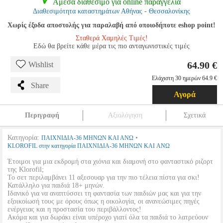
Αμεσα διαθέσιμο για online παραγγελία
Διαθεσιμότητα καταστημάτων Αθήνας - Θεσσαλονίκης
Χωρίς έξοδα αποστολής για παραλαβή από οποιοδήποτε eshop point!
Σταθερά Χαμηλές Τιμές!
Εδώ θα βρείτε κάθε μέρα τις πιο ανταγωνιστικές τιμές
64.90 €
Wishlist
Ελάχιστη 30 ημερών 64.9 €
Share
Αγορά
Περιγραφή
Αξιολόγηση
Σχετικά
Κατηγορία:
•
ΠΑΙΧΝΙΔΙΑ-36 ΜΗΝΩΝ ΚΑΙ ΑΝΩ
KLOROFIL στην κατηγορία ΠΑΙΧΝΙΔΙΑ-36 ΜΗΝΩΝ ΚΑΙ ΑΝΩ
Έτοιμοι για μια εκδρομή στα χιόνια και διαμονή στο φανταστικό ριζορτ
της Klorofil;
Το σετ περιλαμβάνει 11 αξεσουαρ για την πιο τέλεια πίστα για σκι!
Κατάλληλο για παιδιά 18+ μηνών.
Ιδανικό για να αναπτύσσει τη φαντασία των παιδιών μας και για την
εξοικοίωσή τους με όρους όπως η οικολογία, οι ανανεώσιμες πηγές
ενέργειας και η προστασία του περιβάλλοντος!
Ακόμα και για δωράκι είναι υπέροχο γιατί όλα τα παιδιά το λατρεύουν