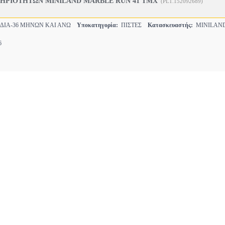
ΤΗΡΙΟΤΗΤΩΝ MINILAND MARBLE RUN 41 ΤΜΧ
(PL1.152092689)
ΔΙΑ-36 ΜΗΝΩΝ ΚΑΙ ΑΝΩ
Υποκατηγορία:
ΠΙΣΤΕΣ
Κατασκευαστής:
MINILAN
6