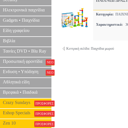
ΠΑΙΧΝΙΔΙ ΔΡΑΣ
Ηλεκτρονικά παιχνίδια
Κατηγορία:
ΠΑΙΧΝΙ
Gadgets • Παιχνίδια
Χαρακτηριστικά:
3
Είδη γραφείου
Βιβλία
Κεντρική σελίδα: Παιχνίδια μωρού
Ταινίες DVD • Blu Ray
Προσωπική φροντίδα
ΝΕΟ
Ενδυση • Υπόδηση
ΝΕΟ
Αθλητικά είδη
Βρεφικά • Παιδικά
Crazy Sundays
ΠΡΟΣΦΟΡΕΣ
Eshop Specials
ΠΡΟΣΦΟΡΕΣ
Zen 10
ΠΡΟΣΦΟΡΕΣ