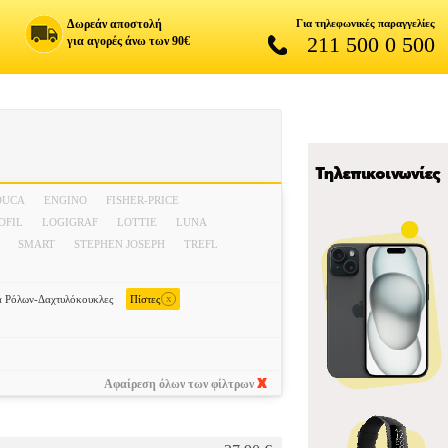
Δωρεάν αποστολή
Για τηλεφωνικές παραγγελίες
211 500 0 500
για αγορές άνω των 90€
DUCA
ENGINO
FISHER-PRICE
OFIL
LOGIGRAF
LOTTIE
LUNA
SMART
STEPHEN JOSEPH
TREFL
x
α Ρόλων-Δαχτυλόκουκλες
Πίστες
Αφαίρεση όλων των φίλτρων