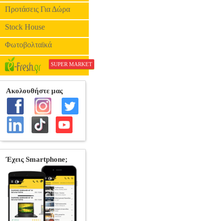
Προτάσεις Για Δώρα
Stock House
Φωτοβολταϊκά
SUPER MARKET