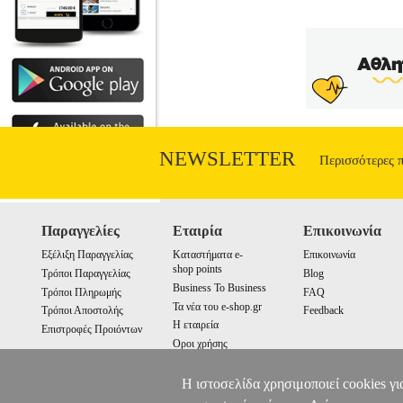
NEWSLETTER
Περισσότερες 
Παραγγελίες
Εταιρία
Επικοινωνία
Εξέλιξη Παραγγελίας
Καταστήματα e-
Επικοινωνία
shop points
Τρόποι Παραγγελίας
Blog
Business To Business
Τρόποι Πληρωμής
FAQ
Τα νέα του e-shop.gr
Τρόποι Αποστολής
Feedback
Η εταιρεία
Επιστροφές Προιόντων
Οροι χρήσης
Cookies
Η ιστοσελίδα χρησιμοποιεί cookies γι