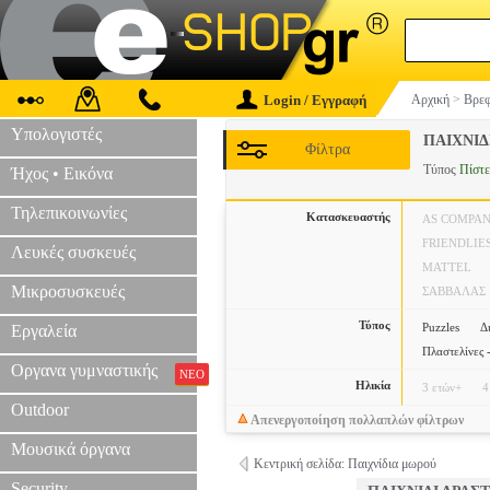
Login / Εγγραφή
Αρχική
>
Βρεφ
Υπολογιστές
ΠΑΙΧΝΙΔ
Φίλτρα
Τύπος
Πίστε
Ήχος • Εικόνα
Τηλεπικοινωνίες
Κατασκευαστής
AS COMPA
FRIENDLIE
Λευκές συσκευές
MATTEL
Μικροσυσκευές
ΣΑΒΒΑΛΑΣ
Τύπος
Puzzles
Δ
Εργαλεία
Πλαστελίνες 
Οργανα γυμναστικής
ΝΕΟ
Ηλικία
3 ετών+
4
Outdoor
Απενεργοποίηση πολλαπλών φίλτρων
Μουσικά όργανα
Κεντρική σελίδα: Παιχνίδια μωρού
Security