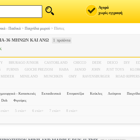
Αγορά
χωρίς εγγραφή
ικά - Παιδικά
>
Παιχνίδια μωρού
>
Πίστες
ΙΑ-36 ΜΗΝΩΝ ΚΑΙ ΑΝΩ
1 προϊόντα
ς
NY
BBURAGO JUNIOR
CASTORLAND
CHICCO
DEDE
DEICO
DIY
E
S
FURNIS
GIOCHI PREZIOSI
HABA
JANOD
JOHN
JUST TOYS
KLOR
MIDEER
MINILAND
MUNCHKIN
OMY
RAVENSBURGER
ROAD RIPPERS
ημιουργικά - Κατασκευές
Εκπαιδευτικά
Επιτραπέζια
Κούκλες
Λούτρινα
Παιχνίδι
- Doh
Φιγούρες
 ετών+
5 ετών+
6 ετών+
7 ετών+
8 ετών+