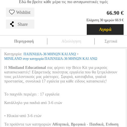
Εδώ θα βρείτε κάθε μέρα τις πιο ανταγωνιστικές τιμές
66.90 €
Wishlist
Ελάχιστη 30 ημερών 66.9 €
Share
Αγορά
Περιγραφή
Αξιολόγηση
Σχετικά
Κατηγορία:
•
ΠΑΙΧΝΙΔΙΑ-36 ΜΗΝΩΝ ΚΑΙ ΑΝΩ
MINILAND στην κατηγορία ΠΑΙΧΝΙΔΙΑ-36 ΜΗΝΩΝ ΚΑΙ ΑΝΩ
Η
Miniland Educational
σας φέρνει την Brico Kit για μικρούς
κατασκευαστές! Εξαιρετικής ποιότητας εργαλεία που θα ξετρελάνουν
τους μελλοντικούς μας μάστορες. Σφυριά, κατσαβιδια, γυαλιά
προστασίας, συνολικά 17 εγαλεία για κάθε είδους κατασκευές!
Το παιχνίδι περιέχει : 17 εργαλεία
Κατάλληλο για παιδιά από 3-6 ετών
• Ηλικία>από 3-6 ετών
Τα προϊόντα των κατηγοριών
Αθλητικά, Βρεφικά - Παιδικά, Ενδυση