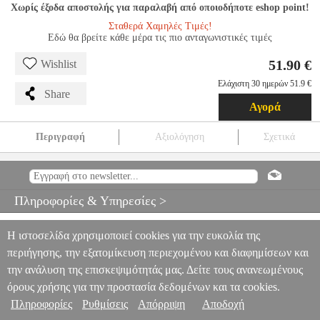
Χωρίς έξοδα αποστολής για παραλαβή από οποιοδήποτε eshop point!
Σταθερά Χαμηλές Τιμές!
Εδώ θα βρείτε κάθε μέρα τις πιο ανταγωνιστικές τιμές
51.90 €
Wishlist
Ελάχιστη 30 ημερών 51.9 €
Share
Αγορά
Περιγραφή
Αξιολόγηση
Σχετικά
OSRAM NOXLITE LED CIRCULAR OUTDOOR WALL LAMP
ANA.OSM00169
ANA.OSM00169
OSRAM
OSRAM
ΛΑΜΠΕΣ
OSRAM NOXLITE LED CIRCULAR OUTDOOR WALL LAMP
Πληροφορίες & Υπηρεσίες >
51.90
Η ιστοσελίδα χρησιμοποιεί cookies για την ευκολία της
περιήγησης, την εξατομίκευση περιεχομένου και διαφημίσεων και
την ανάλυση της επισκεψιμότητάς μας. Δείτε τους ανανεωμένους
όρους χρήσης για την προστασία δεδομένων και τα cookies.
Πληροφορίες
Ρυθμίσεις
Απόρριψη
Αποδοχή