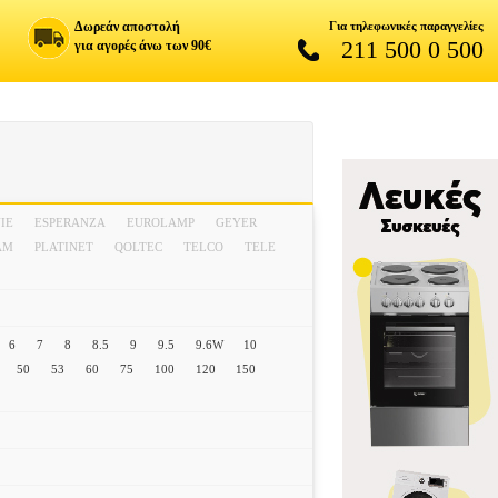
Δωρεάν αποστολή
Για τηλεφωνικές παραγγελίες
211 500 0 500
για αγορές άνω των 90€
IE
ESPERANZA
EUROLAMP
GEYER
AM
PLATINET
QOLTEC
TELCO
TELE
6
7
8
8.5
9
9.5
9.6W
10
50
53
60
75
100
120
150