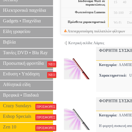
Ισοδύναμα Watt σε
15
40
πυρακτώσεως
Ηλεκτρονικά παιχνίδια
Φωτεινότητα Lumens
50-100
2
Gadgets • Παιχνίδια
Πρόσθετα χαρακτηριστικά
Wi-Fi
Di
Είδη γραφείου
Απενεργοποίηση πολλαπλών φίλτρων
Βιβλία
Κεντρική σελίδα: Λάμπες
ΦΟΡΗΤΗ ΣΥΣΚΕ
Ταινίες DVD • Blu Ray
Προσωπική φροντίδα
ΝΕΟ
Κατηγορία:
ΛΑΜΠ
Ενδυση • Υπόδηση
ΝΕΟ
Χαρακτηριστικά:
UV
Αθλητικά είδη
Βρεφικά • Παιδικά
ΦΟΡΗΤΗ ΣΥΣΚΕ
Crazy Sundays
ΠΡΟΣΦΟΡΕΣ
Κατηγορία:
ΛΑΜΠ
Eshop Specials
ΠΡΟΣΦΟΡΕΣ
Η φορητή συσκευή αποσ
Zen 10
ΠΡΟΣΦΟΡΕΣ