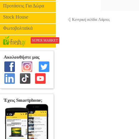
Προτάσεις Για Δώρα
Stock House
Κεντρική σελίδα: Λάμπες
Φωτοβολταϊκά
SUPER MARKET