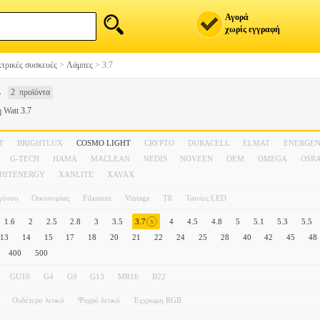
Αγορά
χωρίς εγγραφή
τρικές συσκευές
>
Λάμπες
>
3.7
Σ
2 προϊόντα
 Watt
3.7
T
BRIGHTLUX
COSMO LIGHT
CRYPTO
DURACELL
ELMAT
ENERGEN
G-TECH
HAMA
MACLEAN
NEDIS
NOVEEN
OEM
OMEGA
OSR
HITENERGY
XANLITE
XAVAX
γόνου
Οικονομίας
Filament
Vintage
T8
Ταινίες LED
x
1.6
2
2.5
2.8
3
3.5
3.7
4
4.5
4.8
5
5.1
5.3
5.5
13
14
15
17
18
20
21
22
24
25
28
40
42
45
48
400
500
GU10
G4
G9
G13
MR16
B22
Ουδέτερο λευκό
Ψυχρό λευκό
Έγχρωμη RGB