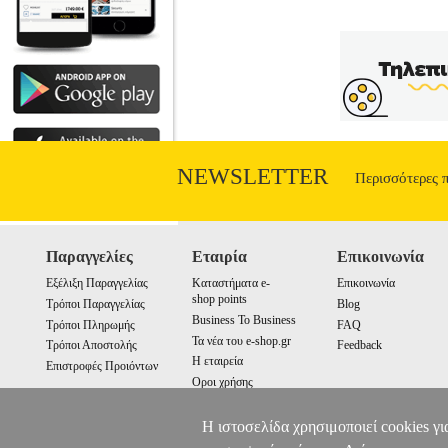
NEWSLETTER
Περισσότερες 
Παραγγελίες
Εταιρία
Επικοινωνία
Εξέλιξη Παραγγελίας
Καταστήματα e-
Επικοινωνία
shop points
Τρόποι Παραγγελίας
Blog
Business To Business
Τρόποι Πληρωμής
FAQ
Τα νέα του e-shop.gr
Τρόποι Αποστολής
Feedback
Η εταιρεία
Επιστροφές Προιόντων
Οροι χρήσης
Cookies
Η ιστοσελίδα χρησιμοποιεί cookies γι