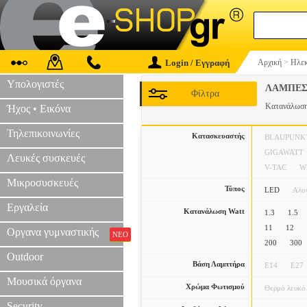
Login / Εγγραφή
Αρχική
>
Ηλεκ
Υπολογιστές
ΛΑΜΠΕ
Φίλτρα
Κατανάλωση
Ήχος • Εικόνα
Τηλεπικοινωνίες
Κατασκευαστής
BLAUPUNK
GIGAWATT
Λευκές συσκευές
V-TAC
W
Μικροσυσκευές
Τύπος
LED
Αλο
Εργαλεία
Κατανάλωση Watt
1.3
1.5
11
12
Οργανα γυμναστικής
ΝΕΟ
200
300
Outdoor
Βάση Λαμπτήρα
E14
E27
Μουσικά όργανα
Χρώμα Φωτισμού
Θερμό λευκό
Security