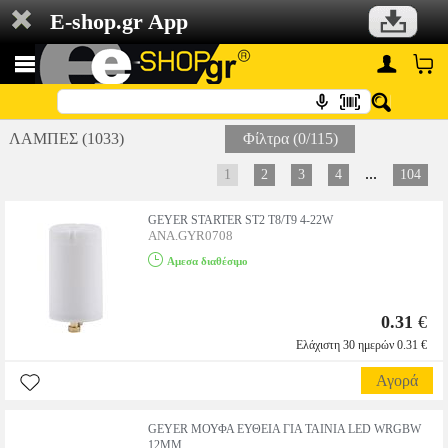
E-shop.gr App
ΛΑΜΠΕΣ (1033)
Φίλτρα (0/115)
...
1
2
3
4
104
GEYER STARTER ST2 T8/T9 4-22W
ANA.GYR0708
Αμεσα διαθέσιμο
0.31
€
Ελάχιστη 30 ημερών 0.31 €
Αγορά
GEYER ΜΟΥΦΑ ΕΥΘΕΙΑ ΓΙΑ ΤΑΙΝΙΑ LED WRGBW
12MM