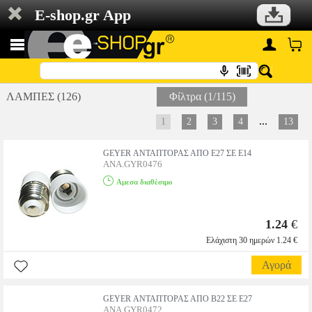
E-shop.gr App
ΛΑΜΠΕΣ (126)
Φίλτρα (1/115)
...
1
2
3
4
13
GEYER ΑΝΤΑΠΤΟΡΑΣ ΑΠΟ E27 ΣΕ E14
ANA.GYR0476
Αμεσα διαθέσιμο
1.24
€
Ελάχιστη 30 ημερών 1.24 €
Αγορά
GEYER ΑΝΤΑΠΤΟΡΑΣ ΑΠΟ Β22 ΣΕ Ε27
ANA.GYR0472