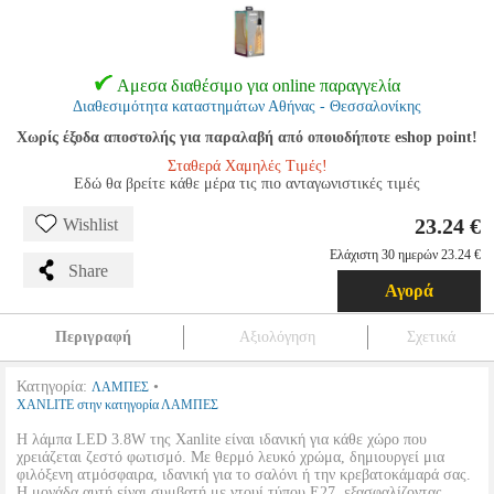
Αμεσα διαθέσιμο για online παραγγελία
Διαθεσιμότητα καταστημάτων Αθήνας - Θεσσαλονίκης
Χωρίς έξοδα αποστολής για παραλαβή από οποιοδήποτε eshop point!
Σταθερά Χαμηλές Τιμές!
Εδώ θα βρείτε κάθε μέρα τις πιο ανταγωνιστικές τιμές
23.24 €
Wishlist
Ελάχιστη 30 ημερών 23.24 €
Share
Αγορά
Περιγραφή
Αξιολόγηση
Σχετικά
Κατηγορία:
•
ΛΑΜΠΕΣ
XANLITE στην κατηγορία ΛΑΜΠΕΣ
Η λάμπα LED 3.8W της Xanlite είναι ιδανική για κάθε χώρο που
χρειάζεται ζεστό φωτισμό. Με θερμό λευκό χρώμα, δημιουργεί μια
φιλόξενη ατμόσφαιρα, ιδανική για το σαλόνι ή την κρεβατοκάμαρά σας.
Η μονάδα αυτή είναι συμβατή με ντουί τύπου E27, εξασφαλίζοντας