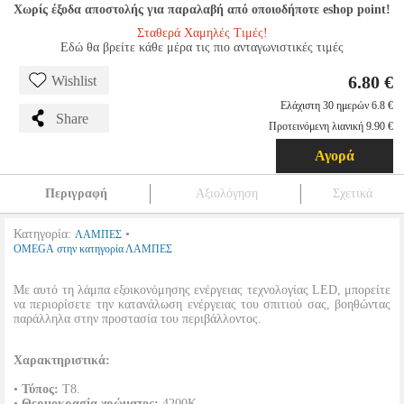
Χωρίς έξοδα αποστολής για παραλαβή από οποιοδήποτε eshop point!
Σταθερά Χαμηλές Τιμές!
Εδώ θα βρείτε κάθε μέρα τις πιο ανταγωνιστικές τιμές
6.80 €
Wishlist
Ελάχιστη 30 ημερών 6.8 €
Share
Προτεινόμενη λιανική 9.90 €
Αγορά
Περιγραφή
Αξιολόγηση
Σχετικά
Κατηγορία:
•
ΛΑΜΠΕΣ
OMEGA στην κατηγορία ΛΑΜΠΕΣ
Με αυτό τη λάμπα εξοικονόμησης ενέργειας τεχνολογίας LED, μπορείτε
να περιορίσετε την κατανάλωση ενέργειας του σπιτιού σας, βοηθώντας
παράλληλα στην προστασία του περιβάλλοντος.
Χαρακτηριστικά:
•
Τύπος:
T8.
•
Θερμοκρασία χρώματος:
4200K.