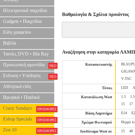
Ηλεκτρονικά παιχνίδια
Βαθμολογία & Σχόλια προιόντος
Gadgets • Παιχνίδια
Είδη γραφείου
Βιβλία
Αναζήτηση στην κατηγορία ΛΑΜ
Ταινίες DVD • Blu Ray
Προσωπική φροντίδα
Κατασκευαστής
BLAUP
ΝΕΟ
GIGAW
Ενδυση • Υπόδηση
ΝΕΟ
V-TAC
Αθλητικά είδη
Τύπος
LED
Α
Βρεφικά • Παιδικά
Κατανάλωση Watt
1.3
1.5
15
17
Crazy Sundays
ΠΡΟΣΦΟΡΕΣ
Βάση Λαμπτήρα
E14
E
Eshop Specials
ΠΡΟΣΦΟΡΕΣ
Χρώμα Φωτισμού
Θερμό λ
Zen 10
ΠΡΟΣΦΟΡΕΣ
Ισοδύναμα Watt σε
15
40