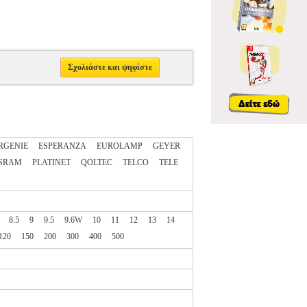
Σχολιάστε και ψηφίστε
RGENIE
ESPERANZA
EUROLAMP
GEYER
SRAM
PLATINET
QOLTEC
TELCO
TELE
8.5
9
9.5
9.6W
10
11
12
13
14
120
150
200
300
400
500