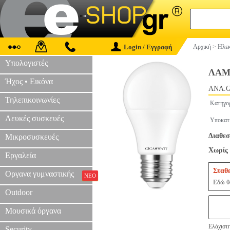
Login / Εγγραφή
Αρχική
>
Ηλεκ
Υπολογιστές
ΛΑΜΠ
Ήχος • Εικόνα
ANA.G
Τηλεπικοινωνίες
Κατηγο
Λευκές συσκευές
Υποκατ
Διαθεσ
Μικροσυσκευές
Χωρίς 
Εργαλεία
Σταθ
Οργανα γυμναστικής
ΝΕΟ
Εδώ θα
Outdoor
Μουσικά όργανα
Ελάχιστη
Security