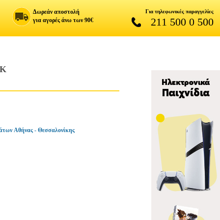
Δωρεάν αποστολή
Για τηλεφωνικές παραγγελίες
211 500 0 500
για αγορές άνω των 90€
0K
άτων Αθήνας - Θεσσαλονίκης