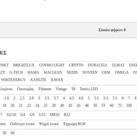
Σύνολο ψήφων: 0
ΠΕΣ
UNKT
BRIGHTLUX
COSMO LIGHT
CRYPTO
DURACELL
ELMAT
ENE
ATT
G-TECH
HAMA
MACLEAN
NEDIS
NOVEEN
OEM
OMEGA
O
WHITENERGY
XANLITE
XAVAX
λογόνου
Οικονομίας
Filament
Vintage
T8
Ταινίες LED
1.6
2
2.5
2.8
3
3.5
3.7
4
4.5
4.8
5
5.1
5.3
5.5
6
7
8
18
20
21
22
24
25
28
40
42
45
48
50
53
60
75
100
27
GU10
G4
G9
G13
MR16
B22
ευκό
Ουδέτερο λευκό
Ψυχρό λευκό
Έγχρωμη RGB
50
60