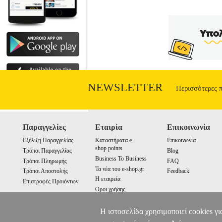
NEWSLETTER
Περισσότερες 
Παραγγελίες
Εταιρία
Επικοινωνία
Εξέλιξη Παραγγελίας
Καταστήματα e-
Επικοινωνία
shop points
Τρόποι Παραγγελίας
Blog
Business To Business
Τρόποι Πληρωμής
FAQ
Τα νέα του e-shop.gr
Τρόποι Αποστολής
Feedback
Η εταιρεία
Επιστροφές Προιόντων
Οροι χρήσης
Cookies
Η ιστοσελίδα χρησιμοποιεί cookies γι