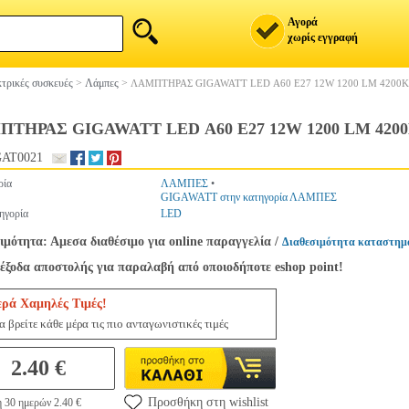
Αγορά
χωρίς εγγραφή
τρικές συσκευές
>
Λάμπες
>
ΛΑΜΠTΗΡΑΣ GIGAWATT LED Α60 Ε27 12W 1200 LM 4200K
TΗΡΑΣ GIGAWATT LED Α60 Ε27 12W 1200 LM 420
AT0021
ρία
ΛΑΜΠΕΣ
•
GIGAWATT στην κατηγορία ΛΑΜΠΕΣ
ηγορία
LED
ιμότητα: Αμεσα διαθέσιμο για online παραγγελία
/
Διαθεσιμότητα καταστημ
έξοδα αποστολής για παραλαβή από οποιοδήποτε eshop point!
ερά Χαμηλές Τιμές!
 βρείτε κάθε μέρα τις πιο ανταγωνιστικές τιμές
2.40 €
Προσθήκη στη wishlist
 30 ημερών 2.40 €