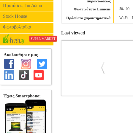
πυρακτώσεως
Προτάσεις Για Δώρα
Φωτεινότητα Lumens
50-100
Stock House
Πρόσθετα χαρακτηριστικά
Wi-Fi
Φωτοβολταϊκά
Last viewed
SUPER MARKET
ΛΑΜΠTΗΡΑΣ GIGAWATT LED Α60 Ε