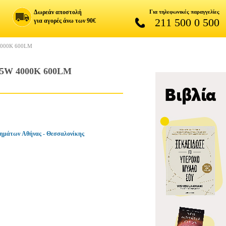
Δωρεάν αποστολή
Για τηλεφωνικές παραγγελίες
211 500 0 500
για αγορές άνω των 90€
000K 600LM
5W 4000K 600LM
ημάτων Αθήνας - Θεσσαλονίκης