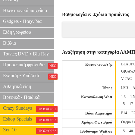
Ηλεκτρονικά παιχνίδια
Βαθμολογία & Σχόλια προιόντος
Gadgets • Παιχνίδια
Είδη γραφείου
Βιβλία
Αναζήτηση στην κατηγορία ΛΑΜ
Ταινίες DVD • Blu Ray
Προσωπική φροντίδα
Κατασκευαστής
BLAUP
ΝΕΟ
GIGAW
Ενδυση • Υπόδηση
ΝΕΟ
V-TAC
Αθλητικά είδη
Τύπος
LED
Α
Βρεφικά • Παιδικά
Κατανάλωση Watt
1.3
1.5
15
17
Crazy Sundays
ΠΡΟΣΦΟΡΕΣ
Βάση Λαμπτήρα
E14
E
Eshop Specials
ΠΡΟΣΦΟΡΕΣ
Χρώμα Φωτισμού
Θερμό λ
Zen 10
ΠΡΟΣΦΟΡΕΣ
Ισοδύναμα Watt σε
15
40