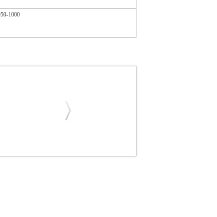
950-1000
.GYR0282
GEYER
GEYER
ΛΑΜΠΕΣ
K 600LM