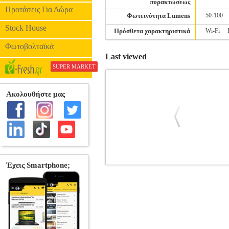
πυρακτώσεως
Προτάσεις Για Δώρα
Φωτεινότητα Lumens
50-100
Stock House
Πρόσθετα χαρακτηριστικά
Wi-Fi
Φωτοβολταϊκά
Last viewed
SUPER MARKET
ΛΑΜΠΤΗΡΑΣ GEYER LED FILA
ΛΑ