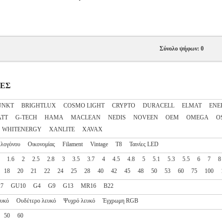
Σύνολο ψήφων: 0
ΠΕΣ
UNKT
BRIGHTLUX
COSMO LIGHT
CRYPTO
DURACELL
ELMAT
ENE
ATT
G-TECH
HAMA
MACLEAN
NEDIS
NOVEEN
OEM
OMEGA
O
WHITENERGY
XANLITE
XAVAX
λογόνου
Οικονομίας
Filament
Vintage
T8
Ταινίες LED
1.6
2
2.5
2.8
3
3.5
3.7
4
4.5
4.8
5
5.1
5.3
5.5
6
7
8
18
20
21
22
24
25
28
40
42
45
48
50
53
60
75
100
27
GU10
G4
G9
G13
MR16
B22
ευκό
Ουδέτερο λευκό
Ψυχρό λευκό
Έγχρωμη RGB
50
60