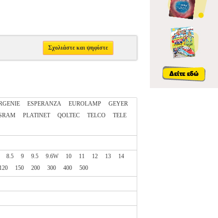
Σχολιάστε και ψηφίστε
RGENIE
ESPERANZA
EUROLAMP
GEYER
SRAM
PLATINET
QOLTEC
TELCO
TELE
8.5
9
9.5
9.6W
10
11
12
13
14
120
150
200
300
400
500