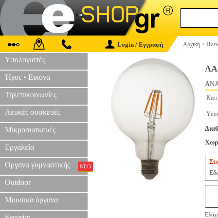
Login / Εγγραφή
Αρχική
>
Ηλεκ
Υπολογιστές
ΛΑ
Ήχος • Εικόνα
ANA
Τηλεπικοινωνίες
Κατη
Λευκές συσκευές
Υποκ
Διαθ
Μικροσυσκευές
Χωρί
Εργαλεία
Στ
Οργανα γυμναστικής
ΝΕΟ
Εδώ
Outdoor
Μουσικά όργανα
Ελάχι
Security