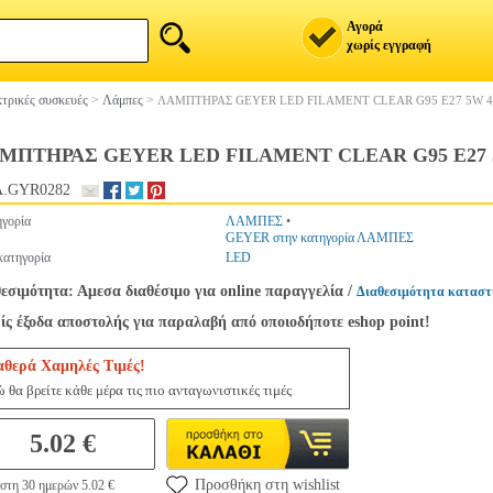
Αγορά
χωρίς εγγραφή
τρικές συσκευές
>
Λάμπες
>
ΛΑΜΠΤΗΡΑΣ GEYER LED FILAMENT CLEAR G95 E27 5W 4
ΜΠΤΗΡΑΣ GEYER LED FILAMENT CLEAR G95 E27 
.GYR0282
γορία
ΛΑΜΠΕΣ
•
GEYER στην κατηγορία ΛΑΜΠΕΣ
ατηγορία
LED
εσιμότητα: Αμεσα διαθέσιμο για online παραγγελία
/
Διαθεσιμότητα καταστ
ς έξοδα αποστολής για παραλαβή από οποιοδήποτε eshop point!
αθερά Χαμηλές Τιμές!
 θα βρείτε κάθε μέρα τις πιο ανταγωνιστικές τιμές
5.02 €
Προσθήκη στη wishlist
στη 30 ημερών 5.02 €