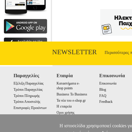
NEWSLETTER
Περισσότερες 
Παραγγελίες
Εταιρία
Επικοινωνία
Εξέλιξη Παραγγελίας
Καταστήματα e-
Επικοινωνία
shop points
Τρόποι Παραγγελίας
Blog
Business To Business
Τρόποι Πληρωμής
FAQ
Τα νέα του e-shop.gr
Τρόποι Αποστολής
Feedback
Η εταιρεία
Επιστροφές Προιόντων
Οροι χρήσης
Cookies
Η ιστοσελίδα χρησιμοποιεί cookies γι