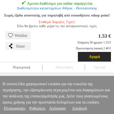
Αμεσα διαθέσιμο για online παραγγελία
Διαθεσιμότητα καταστημάτων Αθήνας - Θεσσαλονίκης
Χωρίς έξοδα αποστολής για παραλαβή από οποιοδήποτε eshop point!
Σταθερά Χαμηλές Τιμές!
Εδώ θα βρείτε κάθε μέρα τις πιο ανταγωνιστικές τιμές
1.53 €
Wishlist
Ελάχιστη 30 ημερών 1.53 €
Share
Προτεινόμενη λιανική 2.40 €
Αγορά
Περιγραφή
Αξιολόγηση
Σχετικά
ΛΑΜΠΤΗΡΑΣ GEYER LED E14 ΚΕΡΙ 5W 470LM 3000K
ANA.GYR0413
ANA.GYR0413
GEYER
GEYER
ΛΑΜΠΕΣ
Η ιστοσελίδα χρησιμοποιεί cookies για την ευκολία της
ΛΑΜΠΤΗΡΑΣ GEYER LED E14 ΚΕΡΙ 5W 470LM 3000K
Πληροφορίες & Υπηρεσίες >
περιήγησης, την εξατομίκευση περιεχομένου και διαφημίσεων και
1.53
την ανάλυση της επισκεψιμότητάς μας. Δείτε τους ανανεωμένους
όρους χρήσης για την προστασία δεδομένων και τα cookies.
Πληροφορίες
Ρυθμίσεις
Απόρριψη
Αποδοχή