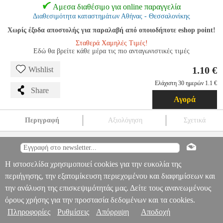
Αμεσα διαθέσιμο για online παραγγελία
Διαθεσιμότητα καταστημάτων Αθήνας - Θεσσαλονίκης
Χωρίς έξοδα αποστολής για παραλαβή από οποιοδήποτε eshop point!
Σταθερά Χαμηλές Τιμές!
Εδώ θα βρείτε κάθε μέρα τις πιο ανταγωνιστικές τιμές
1.10 €
Wishlist
Ελάχιστη 30 ημερών 1.1 €
Share
Αγορά
Περιγραφή
Αξιολόγηση
Σχετικά
ΛΑΜΠΤΗΡΑΣ GEYER ΑΛΟΓΟΝΟΥ ΣΦΑΙΡΙΚΗ G45 42W E14
2700Κ 623LM
ANA.GYR0687
ANA.GYR0687
GEYER
GEYER
ΛΑΜΠΕΣ
ΛΑΜΠΤΗΡΑΣ GEYER ΑΛΟΓΟΝΟΥ ΣΦΑΙΡΙΚΗ G45
Πληροφορίες & Υπηρεσίες >
Η ιστοσελίδα χρησιμοποιεί cookies για την ευκολία της
42W E14 2700Κ 623LM
περιήγησης, την εξατομίκευση περιεχομένου και διαφημίσεων και
1.10
την ανάλυση της επισκεψιμότητάς μας. Δείτε τους ανανεωμένους
όρους χρήσης για την προστασία δεδομένων και τα cookies.
Πληροφορίες
Ρυθμίσεις
Απόρριψη
Αποδοχή