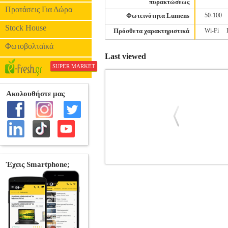
πυρακτώσεως
Προτάσεις Για Δώρα
Φωτεινότητα Lumens
50-100
Stock House
Πρόσθετα χαρακτηριστικά
Wi-Fi
Φωτοβολταϊκά
Last viewed
SUPER MARKET
ΛΑΜΠΤΗΡΑΣ GEYER ΑΛΟΓΟΝΟΥ R7