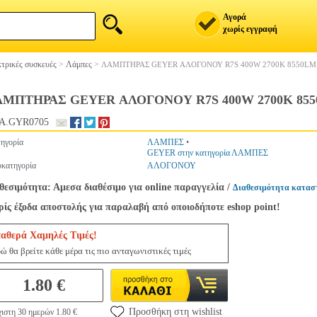
Αγορά
χωρίς εγγραφή
τρικές συσκευές
>
Λάμπες
>
ΛΑΜΠΤΗΡΑΣ GEYER ΑΛΟΓΟΝΟΥ R7S 400W 2700Κ 8550L
ΜΠΤΗΡΑΣ GEYER ΑΛΟΓΟΝΟΥ R7S 400W 2700Κ 85
A.GYR0705
ηγορία
ΛΑΜΠΕΣ
•
GEYER στην κατηγορία ΛΑΜΠΕΣ
κατηγορία
ΑΛΟΓΟΝΟΥ
θεσιμότητα: Αμεσα διαθέσιμο για online παραγγελία
/
Διαθεσιμότητα κατασ
ίς έξοδα αποστολής για παραλαβή από οποιοδήποτε eshop point!
ταθερά Χαμηλές Τιμές!
ώ θα βρείτε κάθε μέρα τις πιο ανταγωνιστικές τιμές
1.80 €
Προσθήκη στη wishlist
ιστη 30 ημερών 1.80 €