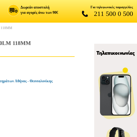
Δωρεάν αποστολή
Για τηλεφωνικές παραγγελίες
211 500 0 500
για αγορές άνω των 90€
M 118MM
50LM 118MM
τημάτων Αθήνας - Θεσσαλονίκης