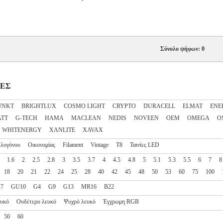
Σύνολο ψήφων: 0
ΠΕΣ
UNKT
BRIGHTLUX
COSMO LIGHT
CRYPTO
DURACELL
ELMAT
ENE
ATT
G-TECH
HAMA
MACLEAN
NEDIS
NOVEEN
OEM
OMEGA
O
WHITENERGY
XANLITE
XAVAX
λογόνου
Οικονομίας
Filament
Vintage
T8
Ταινίες LED
1.6
2
2.5
2.8
3
3.5
3.7
4
4.5
4.8
5
5.1
5.3
5.5
6
7
8
18
20
21
22
24
25
28
40
42
45
48
50
53
60
75
100
27
GU10
G4
G9
G13
MR16
B22
ευκό
Ουδέτερο λευκό
Ψυχρό λευκό
Έγχρωμη RGB
50
60