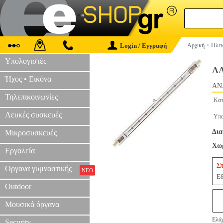
Login / Εγγραφή
Αρχική
>
Ηλεκ
Υπολογιστές
ΛΑ
Ήχος • Εικόνα
AN
Τηλεπικοινωνίες
Κατ
Λευκές συσκευές
Υπο
Δια
Μικροσυσκευές
Χωρ
Εργαλεία
Σ
Οργανα γυμναστικής
ΝΕΟ
Εδ
Outdoor
Μουσικά όργανα
Ελάχ
Security