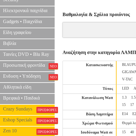
Ηλεκτρονικά παιχνίδια
Βαθμολογία & Σχόλια προιόντος
Gadgets • Παιχνίδια
Είδη γραφείου
Βιβλία
Αναζήτηση στην κατηγορία ΛΑΜ
Ταινίες DVD • Blu Ray
Προσωπική φροντίδα
Κατασκευαστής
BLAUP
ΝΕΟ
GIGAW
Ενδυση • Υπόδηση
ΝΕΟ
V-TAC
Αθλητικά είδη
Τύπος
LED
Α
Βρεφικά • Παιδικά
Κατανάλωση Watt
1.3
1.5
15
17
Crazy Sundays
ΠΡΟΣΦΟΡΕΣ
Βάση Λαμπτήρα
E14
E
Eshop Specials
ΠΡΟΣΦΟΡΕΣ
Χρώμα Φωτισμού
Θερμό λ
Zen 10
ΠΡΟΣΦΟΡΕΣ
Ισοδύναμα Watt σε
15
40