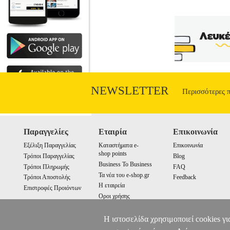
NEWSLETTER
Περισσότερες 
Παραγγελίες
Εταιρία
Επικοινωνία
Εξέλιξη Παραγγελίας
Καταστήματα e-
Επικοινωνία
shop points
Τρόποι Παραγγελίας
Blog
Business To Business
Τρόποι Πληρωμής
FAQ
Τα νέα του e-shop.gr
Τρόποι Αποστολής
Feedback
Η εταιρεία
Επιστροφές Προιόντων
Οροι χρήσης
Cookies
Η ιστοσελίδα χρησιμοποιεί cookies γι