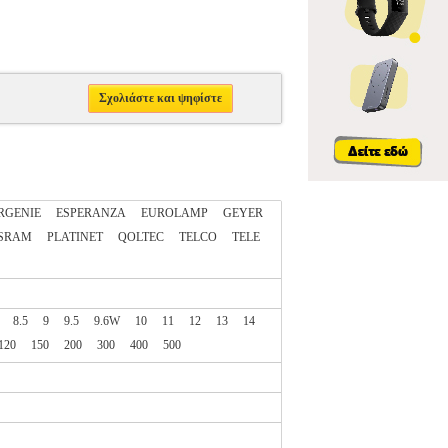
Σχολιάστε και ψηφίστε
RGENIE
ESPERANZA
EUROLAMP
GEYER
SRAM
PLATINET
QOLTEC
TELCO
TELE
8.5
9
9.5
9.6W
10
11
12
13
14
120
150
200
300
400
500