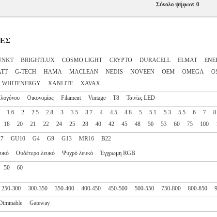
Σύνολο ψήφων: 0
ΠΕΣ
UNKT
BRIGHTLUX
COSMO LIGHT
CRYPTO
DURACELL
ELMAT
ENE
ATT
G-TECH
HAMA
MACLEAN
NEDIS
NOVEEN
OEM
OMEGA
O
WHITENERGY
XANLITE
XAVAX
λογόνου
Οικονομίας
Filament
Vintage
T8
Ταινίες LED
1.6
2
2.5
2.8
3
3.5
3.7
4
4.5
4.8
5
5.1
5.3
5.5
6
7
8
18
20
21
22
24
25
28
40
42
45
48
50
53
60
75
100
27
GU10
G4
G9
G13
MR16
B22
ευκό
Ουδέτερο λευκό
Ψυχρό λευκό
Έγχρωμη RGB
50
60
250-300
300-350
350-400
400-450
450-500
500-550
750-800
800-850
Dimmable
Gateway