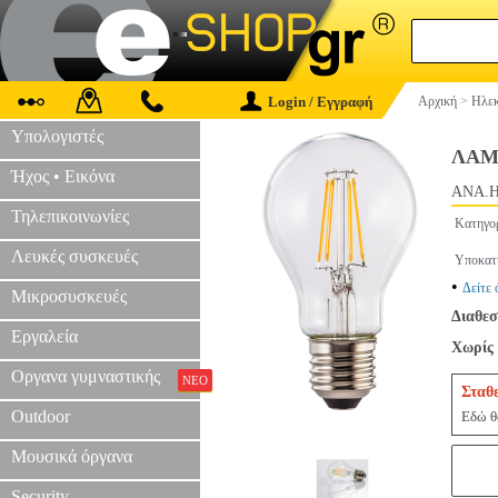
Login / Εγγραφή
Αρχική
>
Ηλεκ
Υπολογιστές
ΛΑΜ
Ήχος • Εικόνα
ANA.
Τηλεπικοινωνίες
Κατηγο
Λευκές συσκευές
Υποκατ
•
Δείτε 
Μικροσυσκευές
Διαθεσ
Εργαλεία
Χωρίς 
Οργανα γυμναστικής
ΝΕΟ
Σταθ
Outdoor
Εδώ θα
Μουσικά όργανα
Security