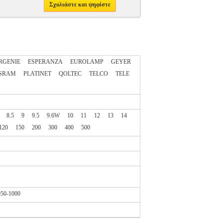
Σχολιάστε και ψηφίστε
RGENIE
ESPERANZA
EUROLAMP
GEYER
SRAM
PLATINET
QOLTEC
TELCO
TELE
8.5
9
9.5
9.6W
10
11
12
13
14
120
150
200
300
400
500
950-1000