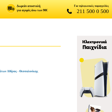
Δωρεάν αποστολή
Για τηλεφωνικές παραγγελίες
211 500 0 500
για αγορές άνω των 90€
άτων Αθήνας - Θεσσαλονίκης