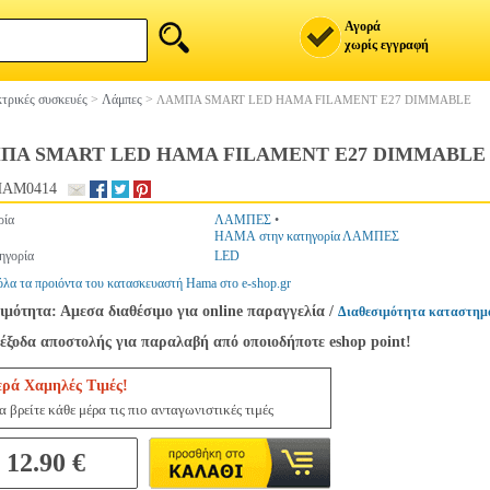
Αγορά
χωρίς εγγραφή
τρικές συσκευές
>
Λάμπες
>
ΛΑΜΠΑ SMART LED HAMA FILAMENT E27 DIMMABLE
ΠΑ SMART LED HAMA FILAMENT E27 DIMMABLE
HAM0414
ρία
ΛΑΜΠΕΣ
•
HAMA στην κατηγορία ΛΑΜΠΕΣ
ηγορία
LED
όλα τα προιόντα του κατασκευαστή Hama στο e-shop.gr
ιμότητα: Αμεσα διαθέσιμο για online παραγγελία
/
Διαθεσιμότητα καταστημ
έξοδα αποστολής για παραλαβή από οποιοδήποτε eshop point!
ερά Χαμηλές Τιμές!
 βρείτε κάθε μέρα τις πιο ανταγωνιστικές τιμές
12.90 €