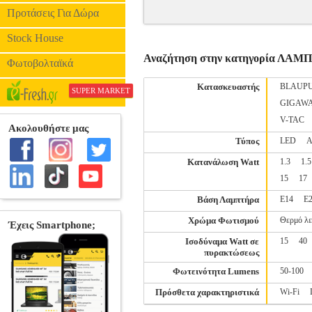
Προτάσεις Για Δώρα
Stock House
Αναζήτηση στην κατηγορία ΛΑΜ
Φωτοβολταϊκά
Κατασκευαστής
BLAUP
SUPER MARKET
GIGAW
V-TAC
Τύπος
LED
Α
Κατανάλωση Watt
1.3
1.5
15
17
Βάση Λαμπτήρα
E14
E
Χρώμα Φωτισμού
Θερμό λ
Ισοδύναμα Watt σε
15
40
πυρακτώσεως
Φωτεινότητα Lumens
50-100
Πρόσθετα χαρακτηριστικά
Wi-Fi