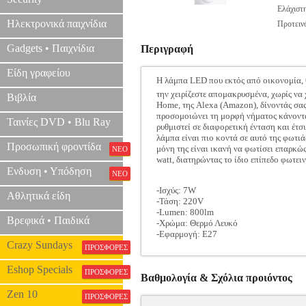
Ελάχιστ
Ηλεκτρονικά παιχνίδια
Προτεινό
Gadgets • Παιχνίδια
Περιγραφή
Είδη γραφείου
Η λάμπα LED που εκτός από οικονομία, θα
την χειρίζεστε απομακρυσμένα, χωρίς να 
Βιβλία
Home, της Alexa (Amazon), δίνοντάς σας 
προσομοιώνει τη μορφή νήματος κάνοντάς
Ταινίες DVD • Blu Ray
ρυθμιστεί σε διαφορετική ένταση και έτσ
λάμπα είναι πιο κοντά σε αυτό της φωτι
Προσωπική φροντίδα
μόνη της είναι ικανή να φωτίσει επαρκώ
ΝΕΟ
watt, διατηρώντας το ίδιο επίπεδο φωτει
Ενδυση • Υπόδηση
ΝΕΟ
-Ισχύς: 7W
Αθλητικά είδη
-Τάση: 220V
-Lumen: 800lm
Βρεφικά • Παιδικά
-Χρώμα: Θερμό Λευκό
-Εφαρμογή: E27
Crazy Sundays
ΠΡΟΣΦΟΡΕΣ
Eshop Specials
ΠΡΟΣΦΟΡΕΣ
Βαθμολογία & Σχόλια προιόντος
Zen 10
ΠΡΟΣΦΟΡΕΣ