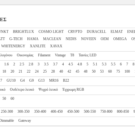
ΠΕΣ
UNKT
BRIGHTLUX
COSMO LIGHT
CRYPTO
DURACELL
ELMAT
ENE
ATT
G-TECH
HAMA
MACLEAN
NEDIS
NOVEEN
OEM
OMEGA
O
WHITENERGY
XANLITE
XAVAX
λογόνου
Οικονομίας
Filament
Vintage
T8
Ταινίες LED
1.6
2
2.5
2.8
3
3.5
3.7
4
4.5
4.8
5
5.1
5.3
5.5
6
7
8
18
20
21
22
24
25
28
40
42
45
48
50
53
60
75
100
27
GU10
G4
G9
G13
MR16
B22
ευκό
Ουδέτερο λευκό
Ψυχρό λευκό
Έγχρωμη RGB
50
60
250-300
300-350
350-400
400-450
450-500
500-550
750-800
800-850
Dimmable
Gateway