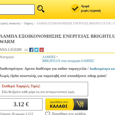
Αγορά
χωρίς εγγραφή
τρικές συσκευές
>
Λάμπες
>
ΛΑΜΠΑ ΕΞΟΙΚΟΝΟΜΗΣΗΣ ΕΝΕΡΓΕΙΑΣ BRIGHTLUX ESC-1
ΛΑΜΠΑ ΕΞΟΙΚΟΝΟΜΗΣΗΣ ΕΝΕΡΓΕΙΑΣ BRIGHTLUX 
WARM
ANA.LIG0289
Κατηγορία
ΛΑΜΠΕΣ
•
BRIGHTLUX στην κατηγορία ΛΑΜΠΕΣ
Διαθεσιμότητα: Αμεσα διαθέσιμο για online παραγγελία
/
Διαθεσιμότητα κα
Χωρίς έξοδα αποστολής για παραλαβή από οποιοδήποτε eshop point!
Σταθερά Χαμηλές Τιμές!
Εδώ θα βρείτε κάθε μέρα τις πιο ανταγωνιστικές τιμές
3.12 €
Προσθήκη στη wishlist
Ελάχιστη 30 ημερών 3.12 €