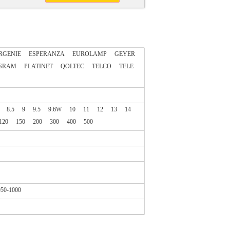
RGENIE
ESPERANZA
EUROLAMP
GEYER
SRAM
PLATINET
QOLTEC
TELCO
TELE
8.5
9
9.5
9.6W
10
11
12
13
14
120
150
200
300
400
500
950-1000