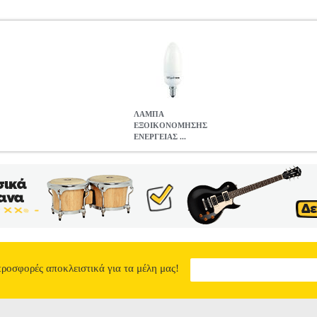
ΛΑΜΠΑ
ΕΞΟΙΚΟΝΟΜΗΣΗΣ
ΕΝΕΡΓΕΙΑΣ ...
ΑΣ BRIGHTLUX ESC-1197W4 11W E14 WARM
ANA.LIG0289
LUX στην κατηγορία ΛΑΜΠΕΣ Κερδίστε χρήματα και βοηθήστε το π
 προσφέρουν 80% εξοικονόμηση ενέργειας με 10.000 ώρες λειτουργίας
ώρο σας χωρίς μεγάλη κατανάλωση ρεύματος. • Τυπος:CANDLE • Θ
ουργίας: 10.000 ώρες. • Φ αγωγού: 9mm. • Βάση:E14 • Διαστάσεις
ΙΚΟΝΟΜΗΣΗΣ ΕΝΕΡΓΕΙΑΣ BRIGHTLUX ESC-1197W4 11W E
3.12
προσφορές αποκλειστικά για τα μέλη μας!