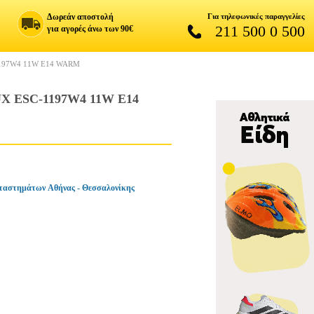
Δωρεάν αποστολή
Για τηλεφωνικές παραγγελίες
211 500 0 500
για αγορές άνω των 90€
197W4 11W E14 WARM
ESC-1197W4 11W E14
ταστημάτων Αθήνας - Θεσσαλονίκης