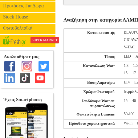
Προτάσεις Για Δώρα
Stock House
Αναζήτηση στην κατηγορία ΛΑΜ
Φωτοβολταϊκά
Κατασκευαστής
BLAUP
GIGAW
SUPER MARKET
V-TAC
Τύπος
LED
Α
Κατανάλωση Watt
1.3
1.5
15
17
Βάση Λαμπτήρα
E14
E
Χρώμα Φωτισμού
Θερμό λ
Ισοδύναμα Watt σε
15
40
πυρακτώσεως
Φωτεινότητα Lumens
50-100
Πρόσθετα χαρακτηριστικά
Wi-Fi