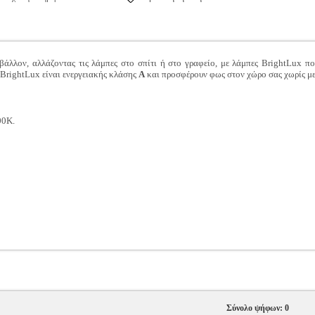
ιβάλλον, αλλάζοντας τις λάμπες στο σπίτι ή στο γραφείο, με λάμπες BrightLux 
 BrightLux είναι ενεργειακής κλάσης
A
και προσφέρουν φως στον χώρο σας χωρίς μ
0K.
Σύνολο ψήφων: 0