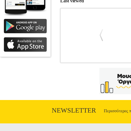
Last viewed
ΛΑΜΠΑ ΕΞΟΙΚΟΝΟΜΗΣΗΣ ΕΝΕΡΓΕΙ
ΛΑΜΠΕΣ
Κατηγορία: ΛΑΜΠΕΣ •BRIGHT
ή στο γραφείο, με λάμπες BrightLux που
κλάσης A και προσφέρουν φως στον χ
530 • Ισχύς: 11W T3 • Ώρες Λειτ
ΕΞΟ
NEWSLETTER
Περισσότερες 