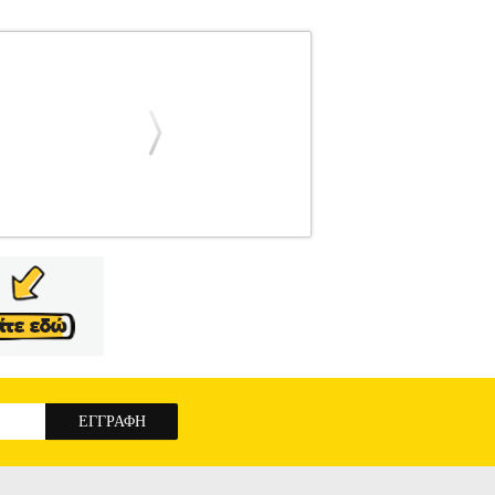
ANA.LIG0289
BRIGHTLUX
BRIGHTLUX
εριβάλλον, αλλάζοντας τις λάμπες στο σπίτι
! Όλες οι λάμπες BrightLux είναι ενεργειακής
ερμοκρασία χρώματος:WARM 2700K. • Lumen:
: 42x138mm • OEM: ESC-1197W4
ΛΑΜΠΑ
14 WARM