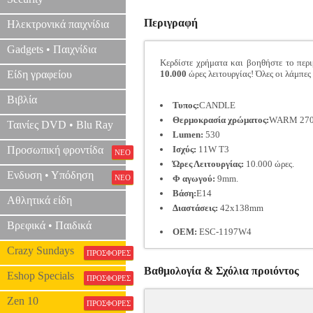
Περιγραφή
Ηλεκτρονικά παιχνίδια
Gadgets • Παιχνίδια
Κερδίστε χρήματα και βοηθήστε το περ
Είδη γραφείου
10.000
ώρες λειτουργίας! Όλες οι λάμπες
Βιβλία
Τυπος:
CANDLE
Θερμοκρασία χρώματος:
WARM 270
Ταινίες DVD • Blu Ray
Lumen:
530
Προσωπική φροντίδα
Ισχύς:
11W T3
ΝΕΟ
Ώρες Λειτουργίας:
10.000 ώρες.
Ενδυση • Υπόδηση
ΝΕΟ
Φ αγωγού:
9mm.
Βάση:
E14
Αθλητικά είδη
Διαστάσεις:
42x138mm
Βρεφικά • Παιδικά
OEM:
ESC-1197W4
Crazy Sundays
ΠΡΟΣΦΟΡΕΣ
Βαθμολογία & Σχόλια προιόντος
Eshop Specials
ΠΡΟΣΦΟΡΕΣ
Zen 10
ΠΡΟΣΦΟΡΕΣ