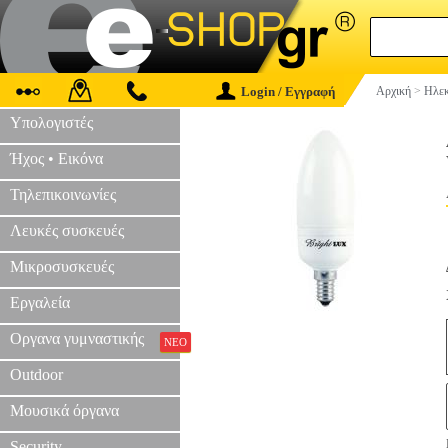
Login / Εγγραφή
Αρχική
>
Ηλεκ
Υπολογιστές
Ήχος • Εικόνα
Τηλεπικοινωνίες
Λευκές συσκευές
Μικροσυσκευές
Εργαλεία
Οργανα γυμναστικής
ΝΕΟ
Outdoor
Μουσικά όργανα
Security