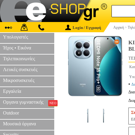
Login / Εγγραφή
Αρχική
>
Τηλε
Υπολογιστές
ΚΙ
Ήχος • Εικόνα
B
Τηλεπικοινωνίες
TEL
Κατ
Λευκές συσκευές
Υπο
Μικροσυσκευές
•
Δε
Εργαλεία
Δια
Δωρ
Οργανα γυμναστικής
ΝΕΟ
Outdoor
Σ
Εδ
Μουσικά όργανα
Security