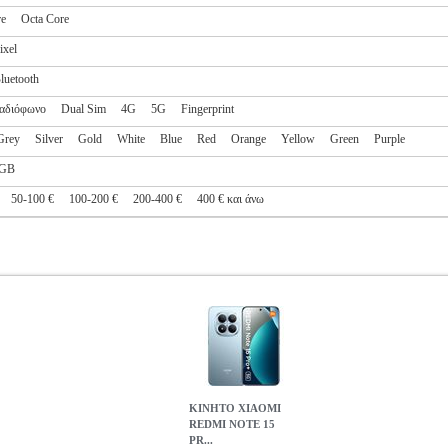
re
Octa Core
ixel
luetooth
αδιόφωνο
Dual Sim
4G
5G
Fingerprint
Grey
Silver
Gold
White
Blue
Red
Orange
Yellow
Green
Purple
GB
50-100 €
100-200 €
200-400 €
400 € και άνω
ΚΙΝΗΤΟ XIAOMI
REDMI NOTE 15
PR...