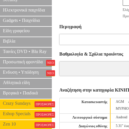
Ηλεκτρονικά παιχνίδια
Ελάχ
Προτ
Gadgets • Παιχνίδια
Περιγραφή
Είδη γραφείου
Βιβλία
Ταινίες DVD • Blu Ray
Βαθμολογία & Σχόλια προιόντος
Προσωπική φροντίδα
ΝΕΟ
Ενδυση • Υπόδηση
ΝΕΟ
Αθλητικά είδη
Αναζήτηση στην κατηγορία ΚΙ
Βρεφικά • Παιδικά
Κατασκευαστής
AGM
Crazy Sundays
ΠΡΟΣΦΟΡΕΣ
MYPHO
Eshop Specials
ΠΡΟΣΦΟΡΕΣ
Λειτουργικό σύστημα
Android
Zen 10
ΠΡΟΣΦΟΡΕΣ
Διαγώνιος οθόνης
5.31" έως