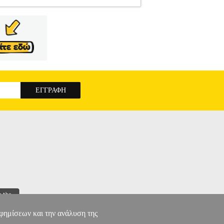
638
TEL.096638
XIAOMI
XIAOMI
ΚΙΝΗΤΟ
ρία: Μη αποσπώμενη GPS:Οχι NFC:Οχι
GB 8GB 5G DUAL SIM GLACIER BLUE
αφημίσεων και την ανάλυση της