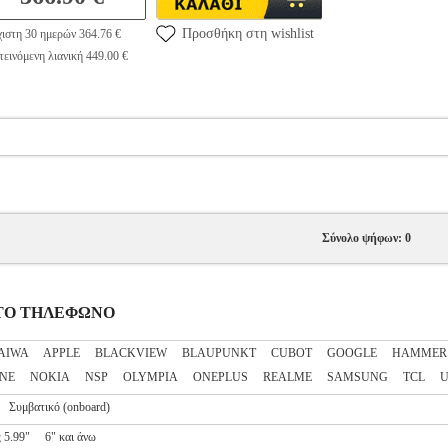
Προσθήκη στη wishlist
ιστη 30 ημερών 364.76 €
εινόμενη λιανική 449.00 €
Σύνολο ψήφων: 0
ΝΗΤΟ ΤΗΛΕΦΩΝΟ
AIWA
APPLE
BLACKVIEW
BLAUPUNKT
CUBOT
GOOGLE
HAMMER
NE
NOKIA
NSP
OLYMPIA
ONEPLUS
REALME
SAMSUNG
TCL
U
Συμβατικό (onboard)
 5.99"
6" και άνω