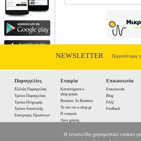
ΚΙΝΗΤΟ XIAOMI REDMI NOTE 15 
ΤΗΛΕΦΩΝΟ
Κατηγορία: ΚΙΝΗΤΟ
Radio:Οχι Fingerprint:Οχι Extra: 
NEWSLETTER
Περισσότερες 
Παραγγελίες
Εταιρία
Επικοινωνία
Εξέλιξη Παραγγελίας
Καταστήματα e-
Επικοινωνία
shop points
Τρόποι Παραγγελίας
Blog
Business To Business
Τρόποι Πληρωμής
FAQ
Τα νέα του e-shop.gr
Τρόποι Αποστολής
Feedback
Η εταιρεία
Επιστροφές Προιόντων
Οροι χρήσης
Cookies
Η ιστοσελίδα χρησιμοποιεί cookies γι