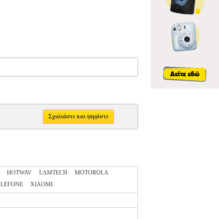
Σχολιάστε και ψηφίστε
HOTWAV
LAMTECH
MOTOROLA
LEFONE
XIAOMI