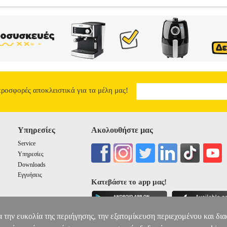
PRO PLUS 256GB 8GB 5G DUAL SIM GLACIER BLUE
TEL.096
 ΤΗΛΕΦΩΝΟ •XIAOMI στην κατηγορία ΚΙΝΗΤΟ ΤΗΛΕΦΩΝΟ Μπατα
DOA 7 ημερών
ΚΙΝΗΤΟ XIAOMI REDMI NOTE 15 PRO PLUS 256
366.90
προσφορές αποκλειστικά για τα μέλη μας!
Υπηρεσίες
Ακολουθήστε μας
Service
Υπηρεσίες
Downloads
Εγγυήσεις
Κατεβάστε το app μας!
α την ευκολία της περιήγησης, την εξατομίκευση περιεχομένου και δι