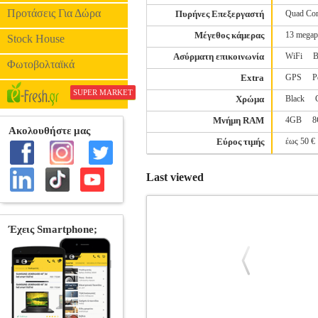
Προτάσεις Για Δώρα
Πυρήνες Επεξεργαστή
Quad Co
Μέγεθος κάμερας
13 megap
Stock House
Ασύρματη επικοινωνία
WiFi
B
Φωτοβολταϊκά
Extra
GPS
Ρ
SUPER MARKET
Χρώμα
Black
Μνήμη RAM
4GB
8
Εύρος τιμής
έως 50 €
Last viewed