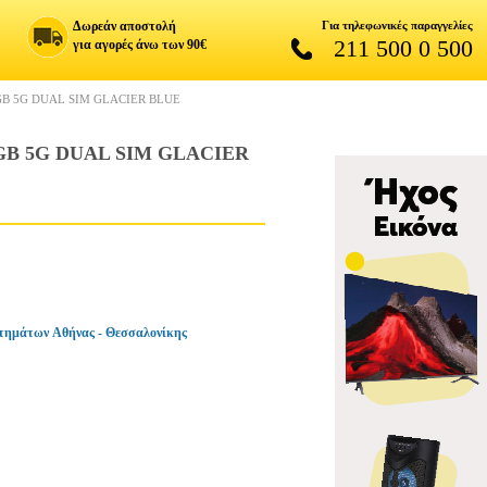
Δωρεάν αποστολή
Για τηλεφωνικές παραγγελίες
211 500 0 500
για αγορές άνω των 90€
GB 5G DUAL SIM GLACIER BLUE
GB 5G DUAL SIM GLACIER
τημάτων Αθήνας - Θεσσαλονίκης