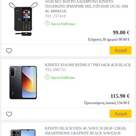
AGM M11 ΜΑΥΡΟ ΑΔΙΑΒΡΟΧΟ ΚΙΝΗΤΟ
ΤΗΛΕΦΩΝΟ IP68/IP69K MIL-STD-810H DUAL SIM
4G 4000MAH
TEL.237410
Αμεσα διαθέσιμο
99.00
€
Ελάχιστη 30 ημερών 99.00 €
Αγορά
ΚΙΝΗΤΟ XIAOMI REDMI A7 PRO 64GB 4GB BLACK
TEL.096733
Αμεσα διαθέσιμο
115.90 €
Προτεινόμενη λιανική 134.90 €
Αγορά
ΚΙΝΗΤΟ BLACKVIEW 4G WAVE 10 (8GB+128GB)
SMARTPHONE GRAPHITE BLACK WAVE10-B