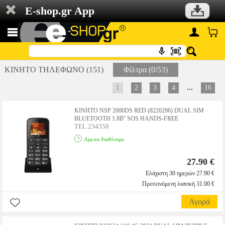
E-shop.gr App
ΚΙΝΗΤΟ ΤΗΛΕΦΩΝΟ (151)
Φίλτρα (0/53)
...
1
2
3
4
16
ΚΙΝΗΤΟ NSP 2000DS RED (8220296) DUAL SIM
BLUETOOTH 1.8Β'' SOS HANDS-FREE
TEL.234358
Αμεσα διαθέσιμο
27.90 €
Ελάχιστη 30 ημερών 27.90 €
Προτεινόμενη λιανική 31.00 €
Αγορά