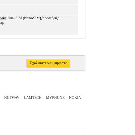
ασία
, Dual SIM (Nano-SIM),Υποστήριξη
ση.
Σχολιάστε και ψηφίστε
HOTWAV
LAMTECH
MYPHONE
NOKIA