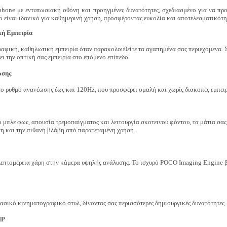
one με εντυπωσιακή οθόνη και προηγμένες δυνατότητες, σχεδιασμένο για να προ
 είναι ιδανικό για καθημερινή χρήση, προσφέροντας ευκολία και αποτελεσματικότη
κή Εμπειρία
ραφική, καθηλωτική εμπειρία όταν παρακολουθείτε τα αγαπημένα σας περιεχόμενα.
 την οπτική σας εμπειρία στο επόμενο επίπεδο.
ωσης
ο ρυθμό ανανέωσης έως και 120Hz, που προσφέρει ομαλή και χωρίς διακοπές εμπει
μπλε φως, απουσία τρεμοπαίγματος και λειτουργία σκοτεινού φόντου, τα μάτια σας
ση και την πιθανή βλάβη από παρατεταμένη χρήση.
επτομέρεια χάρη στην κάμερα υψηλής ανάλυσης. Το ισχυρό POCO Imaging Engine βε
ασικό κινηματογραφικό στυλ, δίνοντας σας περισσότερες δημιουργικές δυνατότητες.
MP