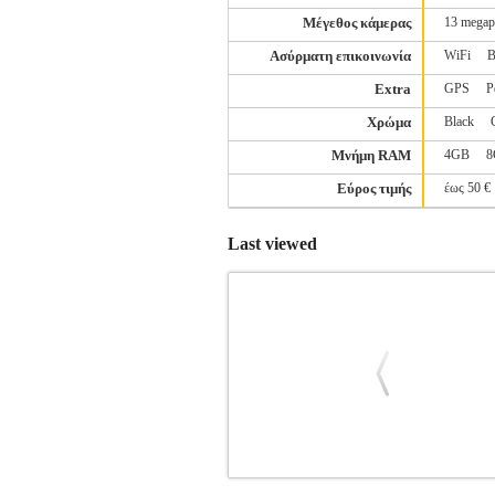
Μέγεθος κάμερας
13 megap
Ασύρματη επικοινωνία
WiFi
B
Extra
GPS
Ρ
Χρώμα
Black
Μνήμη RAM
4GB
8
Εύρος τιμής
έως 50 €
Last viewed
ΚΙΝΗΤΟ XIAOMI POCO C85 NFC 1