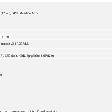
ra (12 nm), GPU: Mali-G52 MC2
0 x 1600
 Bluetooth v5.4 A2DP/LE
F), LED flash, HDR. Εμπρόσθια: 8MP(f2.0)
νη
, Επιταχυνσιόμετρο, Πυξίδα, Virtual proximity