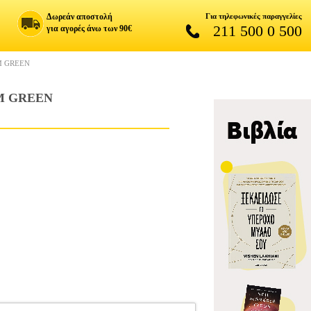
Δωρεάν αποστολή
Για τηλεφωνικές παραγγελίες
211 500 0 500
για αγορές άνω των 90€
M GREEN
IM GREEN