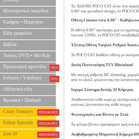
Το XIAOMI POCO C85 είναι ένα smartph
Ηλεκτρονικά παιχνίδια
6.90" και μοναδικό design, το POCO C85
Οθόνη Cinema-view 6.90" - Καθηλωτι
Gadgets • Παιχνίδια
Η οθόνη 6.90" προσφέρει μια κινηματογ
Είδη γραφείου
έως και 120Hz, το POCO C85 αναβαθμίζει
Βιβλία
Έξυπνη Οθόνη Υψηλού Ρυθμού Ανανέ
Το POCO C85 διαθέτει οθόνη με αυτόματ
Ταινίες DVD • Blu Ray
Διπλή Πιστοποίηση TUV Rheinland
Προσωπική φροντίδα
ΝΕΟ
Με συνεχή ρύθμιση DC dimming, χαμηλό 
Ενδυση • Υπόδηση
ΝΕΟ
από το υλικό, μειώνοντας την καταπόνη
Αθλητικά είδη
Ισχυρό Σύστημα Διπλής AI Κάμερας
Απαθανατίστε κάθε καρέ με εκπληκτική λ
Βρεφικά • Παιδικά
εικόνας, ζωντανεύοντας κάθε στιγμή.
Crazy Sundays
ΠΡΟΣΦΟΡΕΣ
Φωτογραφίες και Βίντεο με Στυλ
Eshop Specials
ΠΡΟΣΦΟΡΕΣ
Τα φίλτρα βίντεο προσφέρουν υφή και κλ
Zen 10
Αναβαθμισμένη Μπροστινή Κάμερα 8
ΠΡΟΣΦΟΡΕΣ