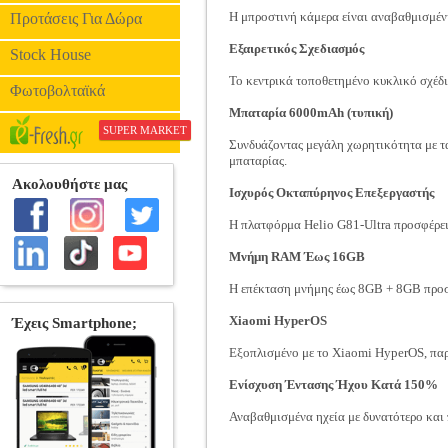
Η μπροστινή κάμερα είναι αναβαθμισμένη
Προτάσεις Για Δώρα
Εξαιρετικός Σχεδιασμός
Stock House
Το κεντρικά τοποθετημένο κυκλικό σχέδ
Φωτοβολταϊκά
Μπαταρία 6000mAh (τυπική)
SUPER MARKET
Συνδυάζοντας μεγάλη χωρητικότητα με τα
μπαταρίας.
Ισχυρός Οκταπύρηνος Επεξεργαστής
Η πλατφόρμα Helio G81-Ultra προσφέρει
Μνήμη RAM Έως 16GB
Η επέκταση μνήμης έως 8GB + 8GB προσφ
Xiaomi HyperOS
Εξοπλισμένο με το Xiaomi HyperOS, παρέ
Ενίσχυση Έντασης Ήχου Κατά 150%
Αναβαθμισμένα ηχεία με δυνατότερο και 