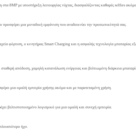
 στα 8MP με υποστήριξη λειτουργίας νύχτας, διασφαλίζοντας καθαρές selfies ακόμ
ιο προσφέρει μια μοναδική εμφάνιση που αναδεικνύει την προσωπικότητά σας.
χεία φόρτιση, ο κινητήρας Smart Charging και η ασφαλής τεχνολογία μπαταρίας εξ
 σταθερή απόδοση, χαμηλή κατανάλωση ενέργειας και βελτιωμένη διάρκεια μπαταρί
έρει μια ομαλή εμπειρία χρήσης ακόμα και με παρατεταμένη χρήση.
χει βελτιστοποιημένο λογισμικό για μια ομαλή και συνεχή εμπειρία.
πλουσιότερο ήχο.