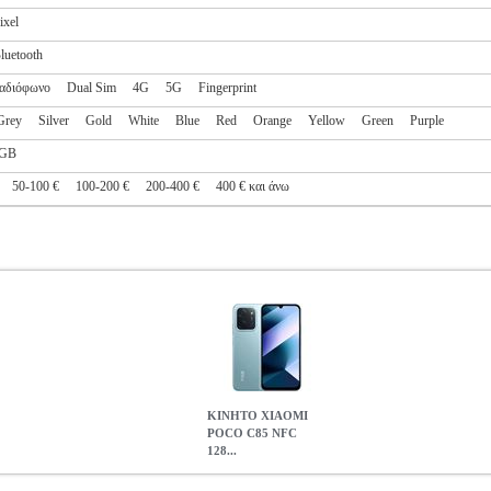
ixel
luetooth
αδιόφωνο
Dual Sim
4G
5G
Fingerprint
Grey
Silver
Gold
White
Blue
Red
Orange
Yellow
Green
Purple
GB
50-100 €
100-200 €
200-400 €
400 € και άνω
ΚΙΝΗΤΟ XIAOMI
POCO C85 NFC
128...
28GB 6GB DUAL SIM GREEN
TEL.096483
TEL.096483
XIAOMI