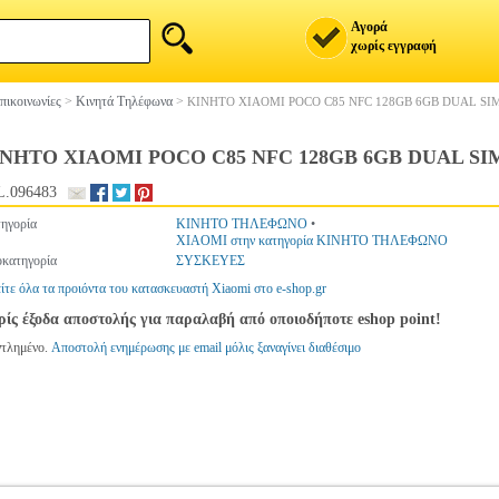
Αγορά
χωρίς εγγραφή
πικοινωνίες
>
Κινητά Τηλέφωνα
>
ΚΙΝΗΤΟ XIAOMI POCO C85 NFC 128GB 6GB DUAL SI
ΝΗΤΟ XIAOMI POCO C85 NFC 128GB 6GB DUAL S
.096483
ηγορία
ΚΙΝΗΤΟ ΤΗΛΕΦΩΝΟ
•
XIAOMI στην κατηγορία ΚΙΝΗΤΟ ΤΗΛΕΦΩΝΟ
κατηγορία
ΣΥΣΚΕΥΕΣ
ίτε όλα τα προιόντα του κατασκευαστή Xiaomi στο e-shop.gr
ίς έξοδα αποστολής για παραλαβή από οποιοδήποτε eshop point!
ντλημένο.
Αποστολή ενημέρωσης με email μόλις ξαναγίνει διαθέσιμο