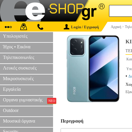
Login / Εγγραφή
Αρχική
>
Τηλε
Υπολογιστές
ΚΙ
Ήχος • Εικόνα
TEL
Τηλεπικοινωνίες
Κατ
Λευκές συσκευές
Υπο
•
Δε
Μικροσυσκευές
Χωρ
Εργαλεία
Εξα
Οργανα γυμναστικής
ΝΕΟ
Outdoor
Μουσικά όργανα
Περιγραφή
Security