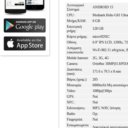
Λειτουργικό
ANDROID 15
Σύστημα:
CPU:
Mediatek Helio G81 Ult
Μνήμη RAM:
6 GB
Εσωτερική
128 GB
μνήμη:
Κάρτα μνήμης:
microSDXC
Οθόνη:
6.9'' IPS LCD, 120Hz, 72
Ασύρματη
Wi-Fi 802.11 a/b/g/n/ac,
επικοινωνία:
Mobile Internet:
2G, 3G, 4G
Camera:
Οπίσθια: 50MP(f1.8/PDA
Διαστάσεις
171.6 x 79.5 x 8 mm
(mm):
Βάρος (γραμ.):
205
Μπαταρία:
6000mAh Μη αποσπώμε
Video:
1080p@30fps
GPS:
Ναί
NFC:
Ναί
Ειδοποιήσεις:
MP3, WAV, Δόνηση
Radio:
Οχι
Fingerprint:
Ναί
Ενσωματωμένοι
Δακτυλικού αποτυπώματος