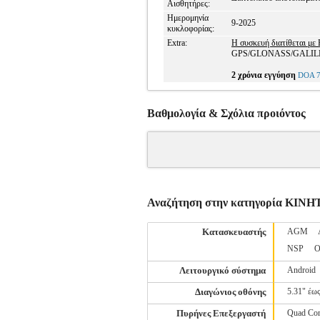
Αισθητήρες:
Ημερομηνία
9-2025
κυκλοφορίας:
Extra:
H συσκευή διατίθεται με
GPS/GLONASS/GALILEO/B
2 χρόνια εγγύηση
DOA 7
Βαθμολογία & Σχόλια προιόντος
Αναζήτηση στην κατηγορία ΚΙ
Κατασκευαστής
AGM
NSP
O
Λειτουργικό σύστημα
Android
Διαγώνιος οθόνης
5.31" έως
Πυρήνες Επεξεργαστή
Quad Co