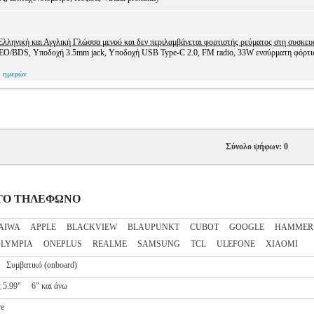
 Ελληνική και Αγγλική Γλώσσα μενού και δεν περιλαμβάνεται φορτιστής ρεύματος στη συσκευ
DS, Υποδοχή 3.5mm jack, Υποδοχή USB Type-C 2.0, FM radio, 33W ενσύρματη φόρτι
 ημερών
Σύνολο ψήφων: 0
ΝΗΤΟ ΤΗΛΕΦΩΝΟ
AIWA
APPLE
BLACKVIEW
BLAUPUNKT
CUBOT
GOOGLE
HAMMER
LYMPIA
ONEPLUS
REALME
SAMSUNG
TCL
ULEFONE
XIAOMI
Συμβατικό (onboard)
 5.99"
6" και άνω
re