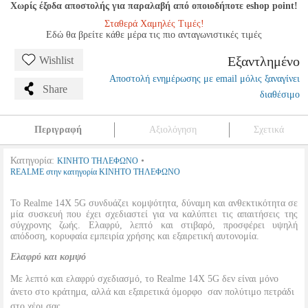
Χωρίς έξοδα αποστολής για παραλαβή από οποιοδήποτε eshop point!
Σταθερά Χαμηλές Τιμές!
Εδώ θα βρείτε κάθε μέρα τις πιο ανταγωνιστικές τιμές
Εξαντλημένο
Wishlist
Αποστολή ενημέρωσης με email μόλις ξαναγίνει
Share
διαθέσιμο
Περιγραφή
Αξιολόγηση
Σχετικά
Κατηγορία:
•
ΚΙΝΗΤΟ ΤΗΛΕΦΩΝΟ
REALME στην κατηγορία ΚΙΝΗΤΟ ΤΗΛΕΦΩΝΟ
Το Realme 14X 5G συνδυάζει κομψότητα, δύναμη και ανθεκτικότητα σε
μία συσκευή που έχει σχεδιαστεί για να καλύπτει τις απαιτήσεις της
σύγχρονης ζωής. Ελαφρύ, λεπτό και στιβαρό, προσφέρει υψηλή
απόδοση, κορυφαία εμπειρία χρήσης και εξαιρετική αυτονομία.
Ελαφρύ και κομψό
Με λεπτό και ελαφρύ σχεδιασμό, το Realme 14X 5G δεν είναι μόνο
άνετο στο κράτημα, αλλά και εξαιρετικά όμορφο  σαν πολύτιμο πετράδι
στο χέρι σας.