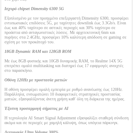
Ισχυρό chipset Dimensity 6300 5G
Εξοπλισμένο με τον προηγμένο επεξεργαστή Dimensity 6300, προσφέρει
εντυπωσιακές επιδόσεις 5G, με ταχύτητες downlink έως 3.3Gb/s. Είναι
έως και 40% ταχύτερο σε αστικές περιοχές και 30% ταχύτερο σε
προάστια από ανταγωνιστικές λύσεις. Με αρχιτεκτονική 6nm και
πυρήνες στα 2.4GHz, προσφέρει 10% καλύτερη απόδοση σε gaming σε
σχέση με τον προκάτοχό του.
18GB Dynamic RAM και 128GB ROM
Με έως 8GB φυσικής και 10GB δυναμικής RAM, το Realme 14X 5G
επιτρέπει ομαλό multitasking και διατηρεί έως 17 εφαρμογές ανοιχτές
στο παρασκήνιο.
Οθόνη 120Hz με προστασία ματιών
Η οθόνη προσφέρει ομαλή εμπειρία με ρυθμό ανανέωσης έως 120Hz.
Παράλληλα, ενσωματώνει 10 διαφορετικές στρατηγικές προστασίας
ματιών, εξασφαλίζοντας άνετη χρήση καθ' όλη τη διάρκεια της ημέρας.
Έξυπνη προσαρμογή σήματος με AI
Η τεχνολογία AI Smart Signal Adjustment εξασφαλίζει σταθερή σύνδεση
ακόμα και σε περιοχές με χαμηλή κάλυψη, όπως υπόγεια πάρκινγκ.
Λειτουργία Ultra Volume 300%