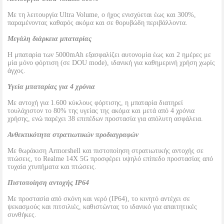
Με τη λειτουργία Ultra Volume, ο ήχος ενισχύεται έως και 300%,
παραμένοντας καθαρός ακόμα και σε θορυβώδη περιβάλλοντα.
Μεγάλη διάρκεια μπαταρίας
Η μπαταρία των 5000mAh εξασφαλίζει αυτονομία έως και 2 ημέρες με
μία μόνο φόρτιση (σε DOU mode), ιδανική για καθημερινή χρήση χωρίς
άγχος.
Υγεία μπαταρίας για 4 χρόνια
Με αντοχή για 1.600 κύκλους φόρτισης, η μπαταρία διατηρεί
τουλάχιστον το 80% της υγείας της ακόμα και μετά από 4 χρόνια
χρήσης, ενώ παρέχει 38 επιπέδων προστασία για απόλυτη ασφάλεια.
Ανθεκτικότητα στρατιωτικών προδιαγραφών
Με θωράκιση Armorshell και πιστοποίηση στρατιωτικής αντοχής σε
πτώσεις, το Realme 14X 5G προσφέρει υψηλό επίπεδο προστασίας από
τυχαία χτυπήματα και πτώσεις.
Πιστοποίηση αντοχής IP64
Με προστασία από σκόνη και νερό (IP64), το κινητό αντέχει σε
ψεκασμούς και πιτσιλιές, καθιστώντας το ιδανικό για απαιτητικές
συνθήκες.