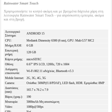
Rainwater Smart Touch
Χρησιμοποιήστε το κινητό ακόμη και με βρεγμένα δάχτυλα χάρη στη
λειτουργία Rainwater Smart Touch - για απρόσκοπτη εμπειρία, ακόμα
και στη βροχή.
Λειτουργικό
ANDROID 15
Σύστημα:
CPU:
Mediatek Dimensity 6300 (6 nm), GPU: Mali-G57 MC2
Μνήμη RAM:
6 GB
Εσωτερική
128 GB
μνήμη:
Κάρτα μνήμης:
microSDXC
Οθόνη:
6.67'' IPS LCD, 120Hz, 720 x 1604
Ασύρματη
Wi-Fi 802.11 a/b/g/n/ac, Bluetooth v5.3
επικοινωνία:
Mobile Internet:
2G, 3G, 4G, 5G
Camera:
Οπίσθια: 50MP(f1.8/PDAF), LED flash, HDR. Εμπρόσθια: 8MP
Διαστάσεις
165.7 x 76.2 x 7.9
(mm):
Βάρος (γραμ.):
190
Μπαταρία:
5000mAh Μη αποσπώμενη
Video:
1080p@30fps
GPS:
Ναί