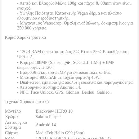
• Λεπτό και Ελαφρύ: Μόλις 198g και πάχος 8, 08mm όταν είναι
ανοιχτό.
• Υψηλής Ποιότητας Κατασκευή: Vegan δέρμα και πλαίσιο
αλουμινίου αεροδιαστημικής.
• Μηχανισμός Waterdrop: Ομαλή αναδίπλωση, δοκιμασμένος για
250.000 χρήσεις.
Κύρια Χαρακτηριστικά
• 12GB RAM (επεκτάσιμη έως 24GB) και 256GB αποθήκευση
UFS 2.2.
• Κάμερα 108MP (Samsung� ISOCELL HM6) + 8MP
υπερευρυγώνια 120°.
• Εμπρόσθια κάμερα 32MP για εντυπωσιακές selfies.
• Μπαταρία 4000mAh με ταχεία φόρτιση 45W.
• Dual-screen εμπειρία για απόλυτη ευελιξία και παραγωγικότητα.
• Λειτουργικό σύστημα Android 14.
• NFC, Face Unlock, GPS, Glonass, Beidou, Galileo.
Τεχνικά Χαρακτηριστικά
Μοντέλο
Blackview HERO 10
Χρώμα
Sakura Purple
Λειτουργικό
Android 14
Σύστημα
Chipset
MediaTek Helio G99 (6nm)
RAM
12GB LPDDR4X (επεκτάσιμη έως 24GB)