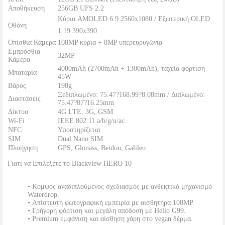
Αποθήκευση
256GB UFS 2.2
Κύρια AMOLED 6.9 2560x1080 / Εξωτερική OLED
Οθόνη
1.19 390x390
Οπίσθια Κάμερα
108MP κύρια + 8MP υπερευρυγώνια
Εμπρόσθια
32MP
Κάμερα
4000mAh (2700mAh + 1300mAh), ταχεία φόρτιση
Μπαταρία
45W
Βάρος
198g
Ξεδιπλωμένο: 75.47?168.99?8.08mm / Διπλωμένο:
Διαστάσεις
75.47?87?16.25mm
Δίκτυα
4G LTE, 3G, GSM
Wi-Fi
IEEE 802.11 a/b/g/n/ac
NFC
Υποστηρίζεται
SIM
Dual Nano SIM
Πλοήγηση
GPS, Glonass, Beidou, Galileo
Γιατί να Επιλέξετε το Blackview HERO 10
• Κομψός αναδιπλούμενος σχεδιασμός με ανθεκτικό μηχανισμό
Waterdrop.
• Απίστευτη φωτογραφική εμπειρία με αισθητήρα 108MP.
• Γρήγορη φόρτιση και μεγάλη απόδοση με Helio G99.
• Premium εμφάνιση και αίσθηση χάρη στο vegan δέρμα.