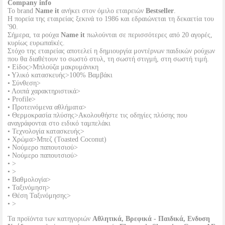
Company info
Το brand
Name it
ανήκει στον όμιλο εταιρειών
Bestseller
.
Η πορεία της εταιρείας ξεκινά το 1986 και εδραιώνεται τη δεκαετία του
'90.
Σήμερα, τα ρούχα
Name it
πωλούνται σε περισσότερες από 20 αγορές,
κυρίως ευρωπαϊκές.
Στόχο της εταιρείας αποτελεί η δημιουργία μοντέρνων παιδικών ρούχων
που θα διαθέτουν το σωστό στυλ, τη σωστή στιγμή, στη σωστή τιμή.
• Είδος>Μπλούζα μακρυμάνικη
• Υλικό κατασκευής>100% Βαμβάκι
• Σύνθεση>
• Λοιπά χαρακτηριστικά>
• Profile>
• Προτεινόμενα αθλήματα>
• Θερμοκρασία πλύσης>Ακολουθήστε τις οδηγίες πλύσης που
αναγράφονται στο ειδικό ταμπελάκι
• Τεχνολογία κατασκευής>
• Χρώμα>Μπεζ (Toasted Coconut)
• Νούμερο παπουτσιού>
• Νούμερο παπουτσιού>
• >
• >
• Βαθμολογία>
• Ταξινόμηση>
• Θέση Ταξινόμησης>
• >
Τα προϊόντα των κατηγοριών
Αθλητικά, Βρεφικά - Παιδικά, Ενδυση