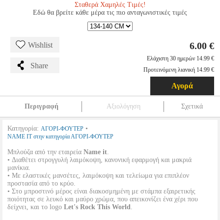
Σταθερά Χαμηλές Τιμές!
Εδώ θα βρείτε κάθε μέρα τις πιο ανταγωνιστικές τιμές
6.00 €
Wishlist
Ελάχιστη 30 ημερών 14.99 €
Share
Προτεινόμενη λιανική 14.99 €
Αγορά
Περιγραφή
Αξιολόγηση
Σχετικά
Κατηγορία:
•
ΑΓΟΡΙ-ΦΟΥΤΕΡ
NAME IT στην κατηγορία ΑΓΟΡΙ-ΦΟΥΤΕΡ
Μπλούζα από την εταιρεία
Name it
.
• Διαθέτει στρογγυλή λαιμόκοψη, κανονική εφαρμογή και μακριά
μανίκια.
• Με ελαστικές μανσέτες, λαιμόκοψη και τελείωμα για επιπλέον
προστασία από το κρύο.
• Στο μπροστινό μέρος είναι διακοσμημένη με στάμπα εξαιρετικής
ποιότητας σε λευκό και μαύρο χρώμα, που απεικονίζει ένα χέρι που
δείχνει, και το logo
Let's Rock This World
.