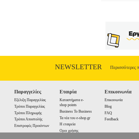
NEWSLETTER
Περισσότερες 
Παραγγελίες
Εταιρία
Επικοινωνία
Εξέλιξη Παραγγελίας
Καταστήματα e-
Επικοινωνία
shop points
Τρόποι Παραγγελίας
Blog
Business To Business
Τρόποι Πληρωμής
FAQ
Τα νέα του e-shop.gr
Τρόποι Αποστολής
Feedback
Η εταιρεία
Επιστροφές Προιόντων
Οροι χρήσης
Cookies