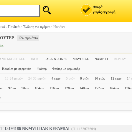
Αγορά
χωρίς εγγραφή
ικά - Παιδικά
>
Ένδυση για αγόρια
>
Hoodies
ΦΟΥΤΕΡ
124 προϊόντα
ies
 AND MARSHALL
JACK
JACK & JONES
MAYORAL
NAME IT
REPLAY
Hoodies με φερμουάρ
Φούτερ
Φούτερ με φερμουάρ
18-24 μηνών
24-36 μηνών
4 ετών
5 ετών
8 ετών
10 ετών
12 ετών
14 
cm
92cm
98cm
104cm
116cm
128cm
140cm
152cm
164cm
176
ε
T 13194186 NKMVILDAR ΚΕΡΑΜΙΔΙ
(PL1.152076694)