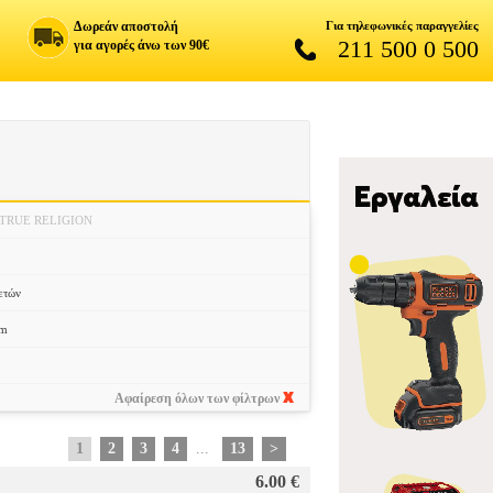
Δωρεάν αποστολή
Για τηλεφωνικές παραγγελίες
211 500 0 500
για αγορές άνω των 90€
TRUE RELIGION
ετών
cm
Αφαίρεση όλων των φίλτρων
1
2
3
4
...
13
>
6.00 €