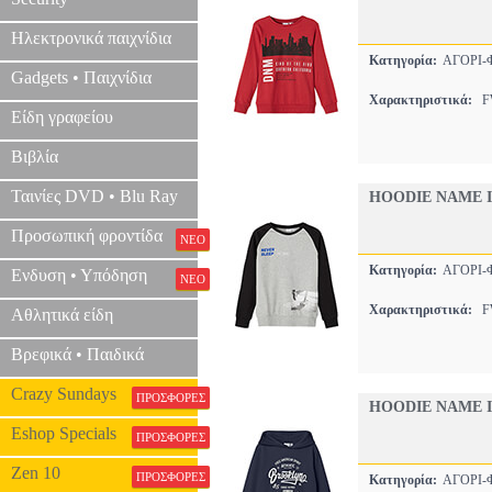
Ηλεκτρονικά παιχνίδια
Κατηγορία:
ΑΓΟΡΙ
Gadgets • Παιχνίδια
Χαρακτηριστικά:
FW
Είδη γραφείου
Βιβλία
Ταινίες DVD • Blu Ray
HOODIE NAME I
Προσωπική φροντίδα
ΝΕΟ
Κατηγορία:
ΑΓΟΡΙ
Ενδυση • Υπόδηση
ΝΕΟ
Χαρακτηριστικά:
FW
Αθλητικά είδη
Βρεφικά • Παιδικά
Crazy Sundays
ΠΡΟΣΦΟΡΕΣ
HOODIE NAME I
Eshop Specials
ΠΡΟΣΦΟΡΕΣ
Zen 10
ΠΡΟΣΦΟΡΕΣ
Κατηγορία:
ΑΓΟΡΙ