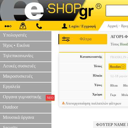
Login / Εγγραφή
Αρχική
>
Βρεφ
Υπολογιστές
ΑΓΟΡΙ-
Φίλτρα
Τύπος
Hood
Ήχος • Εικόνα
Τηλεπικοινωνίες
Κατασκευαστής
FRANKLIN
Λευκές συσκευές
Τύπος
x
Hoodies
Μικροσυσκευές
Ηλικία
12-18 μηνών
Υψος
80cm
86
Εργαλεία
Χρώμα
Γκρι
Μπλ
Οργανα γυμναστικής
ΝΕΟ
Απενεργοποίηση πολλαπλών φίλτρων
Outdoor
Μουσικά όργανα
ΦΟΥΤΕΡ NAME I
Security