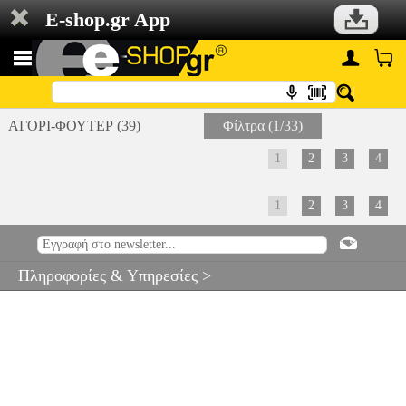
E-shop.gr App
ΑΓΟΡΙ-ΦΟΥΤΕΡ (39)
Φίλτρα (1/33)
1
2
3
4
1
2
3
4
Πληροφορίες & Υπηρεσίες >