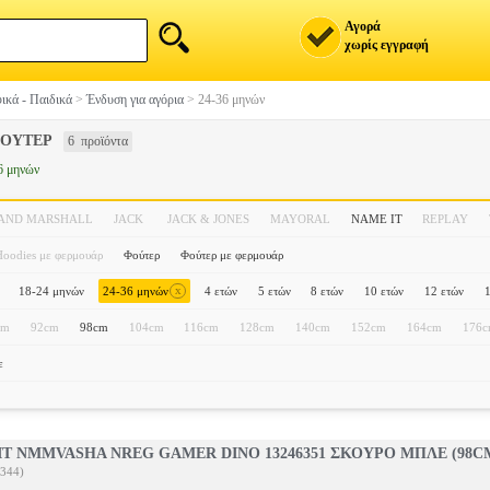
Αγορά
χωρίς εγγραφή
ικά - Παιδικά
>
Ένδυση για αγόρια
>
24-36 μηνών
ΦΟΥΤΕΡ
6 προϊόντα
6 μηνών
 AND MARSHALL
JACK
JACK & JONES
MAYORAL
NAME IT
REPLAY
Hoodies με φερμουάρ
Φούτερ
Φούτερ με φερμουάρ
x
18-24 μηνών
24-36 μηνών
4 ετών
5 ετών
8 ετών
10 ετών
12 ετών
cm
92cm
98cm
104cm
116cm
128cm
140cm
152cm
164cm
176
ε
T NMMVASHA NREG GAMER DINO 13246351 ΣΚΟΥΡΟ ΜΠΛΕ (98CM)
344)