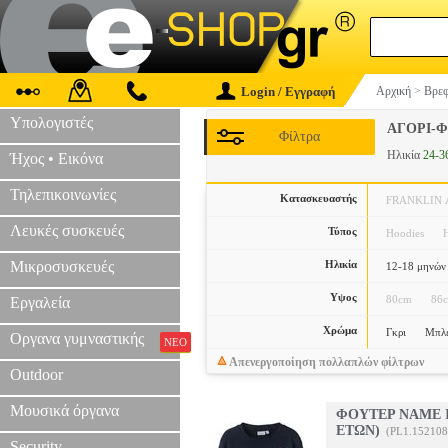
Login / Εγγραφή
Αρχική
>
Βρεφ
Υπολογιστές
ΑΓΟΡΙ-
Φίλτρα
Ηλικία
24-3
Ήχος • Εικόνα
Τηλεπικοινωνίες
Κατασκευαστής
FRANKLIN
Λευκές συσκευές
Τύπος
Hoodies
Μικροσυσκευές
Ηλικία
12-18 μηνών
Υψος
80cm
86
Εργαλεία
Χρώμα
Γκρι
Μπλ
Οργανα γυμναστικής
ΝΕΟ
Απενεργοποίηση πολλαπλών φίλτρων
Outdoor
Μουσικά όργανα
ΦΟΥΤΕΡ NAME I
ΕΤΩΝ)
(PL1.152108
Security