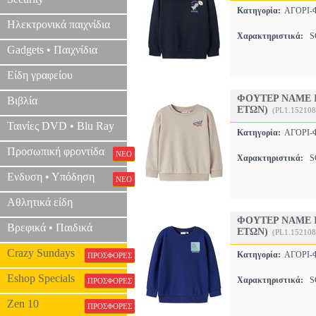
Κατηγορία:
ΑΓΟΡΙ
Ηλεκτρονικά παιχνίδια
Χαρακτηριστικά:
SC
Gadgets • Παιχνίδια
Είδη γραφείου
ΦΟΥΤΕΡ NAME I
Βιβλία
ΕΤΩΝ)
(PL1.152108
Ταινίες DVD • Blu Ray
Κατηγορία:
ΑΓΟΡΙ
Προσωπική φροντίδα
ΝΕΟ
Χαρακτηριστικά:
SC
Ενδυση • Υπόδηση
ΝΕΟ
Αθλητικά είδη
ΦΟΥΤΕΡ NAME I
Βρεφικά • Παιδικά
ΕΤΩΝ)
(PL1.152108
Crazy Sundays
Κατηγορία:
ΑΓΟΡΙ
ΠΡΟΣΦΟΡΕΣ
Eshop Specials
Χαρακτηριστικά:
SC
ΠΡΟΣΦΟΡΕΣ
Zen 10
ΠΡΟΣΦΟΡΕΣ