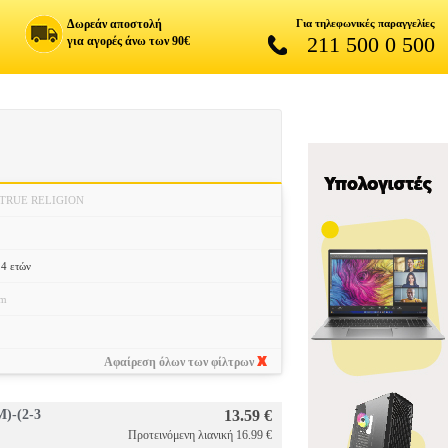
Δωρεάν αποστολή
Για τηλεφωνικές παραγγελίες
211 500 0 500
για αγορές άνω των 90€
TRUE RELIGION
14 ετών
cm
Αφαίρεση όλων των φίλτρων
-(2-3
13.59 €
Προτεινόμενη λιανική 16.99 €