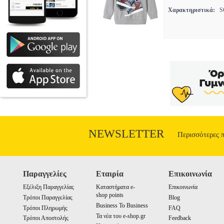
Χαρακτηριστικά:
SC
NEWSLETTER
Περισσότερες 
Παραγγελίες
Εταιρία
Επικοινωνία
Εξέλιξη Παραγγελίας
Καταστήματα e-
Επικοινωνία
shop points
Τρόποι Παραγγελίας
Blog
Business To Business
Τρόποι Πληρωμής
FAQ
Τα νέα του e-shop.gr
Τρόποι Αποστολής
Feedback