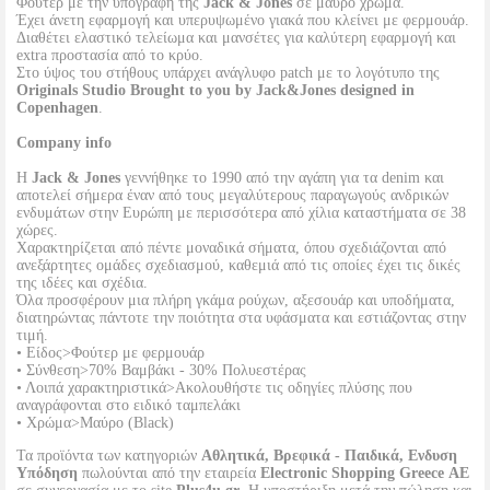
Φούτερ με την υπογραφή της
Jack & Jones
σε μαύρο χρώμα.
Έχει άνετη εφαρμογή και υπερυψωμένο γιακά που κλείνει με φερμουάρ.
Διαθέτει ελαστικό τελείωμα και μανσέτες για καλύτερη εφαρμογή και
extra προστασία από το κρύο.
Στο ύψος του στήθους υπάρχει ανάγλυφο patch με το λογότυπο της
Originals Studio Brought to you by Jack&Jones designed in
Copenhagen
.
Company info
Η
Jack & Jones
γεννήθηκε το 1990 από την αγάπη για τα denim και
αποτελεί σήμερα έναν από τους μεγαλύτερους παραγωγούς ανδρικών
ενδυμάτων στην Ευρώπη με περισσότερα από χίλια καταστήματα σε 38
χώρες.
Χαρακτηρίζεται από πέντε μοναδικά σήματα, όπου σχεδιάζονται από
ανεξάρτητες ομάδες σχεδιασμού, καθεμιά από τις οποίες έχει τις δικές
της ιδέες και σχέδια.
Όλα προσφέρουν μια πλήρη γκάμα ρούχων, αξεσουάρ και υποδήματα,
διατηρώντας πάντοτε την ποιότητα στα υφάσματα και εστιάζοντας στην
τιμή.
• Είδος>Φούτερ με φερμουάρ
• Σύνθεση>70% Βαμβάκι - 30% Πολυεστέρας
• Λοιπά χαρακτηριστικά>Ακολουθήστε τις οδηγίες πλύσης που
αναγράφονται στο ειδικό ταμπελάκι
• Χρώμα>Μαύρο (Black)
Τα προϊόντα των κατηγοριών
Αθλητικά, Βρεφικά - Παιδικά, Ενδυση
Υπόδηση
πωλούνται από την εταιρεία
Electronic Shopping Greece ΑΕ