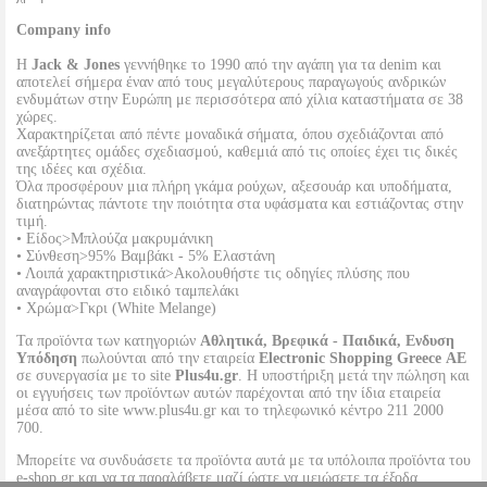
Company info
Η
Jack & Jones
γεννήθηκε το 1990 από την αγάπη για τα denim και
αποτελεί σήμερα έναν από τους μεγαλύτερους παραγωγούς ανδρικών
ενδυμάτων στην Ευρώπη με περισσότερα από χίλια καταστήματα σε 38
χώρες.
Χαρακτηρίζεται από πέντε μοναδικά σήματα, όπου σχεδιάζονται από
ανεξάρτητες ομάδες σχεδιασμού, καθεμιά από τις οποίες έχει τις δικές
της ιδέες και σχέδια.
Όλα προσφέρουν μια πλήρη γκάμα ρούχων, αξεσουάρ και υποδήματα,
διατηρώντας πάντοτε την ποιότητα στα υφάσματα και εστιάζοντας στην
τιμή.
• Είδος>Μπλούζα μακρυμάνικη
• Σύνθεση>95% Βαμβάκι - 5% Ελαστάνη
• Λοιπά χαρακτηριστικά>Ακολουθήστε τις οδηγίες πλύσης που
αναγράφονται στο ειδικό ταμπελάκι
• Χρώμα>Γκρι (White Melange)
Τα προϊόντα των κατηγοριών
Αθλητικά, Βρεφικά - Παιδικά, Ενδυση
Υπόδηση
πωλούνται από την εταιρεία
Electronic Shopping Greece ΑΕ
σε συνεργασία με το site
Plus4u.gr
. Η υποστήριξη μετά την πώληση και
οι εγγυήσεις των προϊόντων αυτών παρέχονται από την ίδια εταιρεία
μέσα από το site www.plus4u.gr και το τηλεφωνικό κέντρο 211 2000
700.
Μπορείτε να συνδυάσετε τα προϊόντα αυτά με τα υπόλοιπα προϊόντα του
e-shop.gr και να τα παραλάβετε μαζί ώστε να μειώσετε τα έξοδα