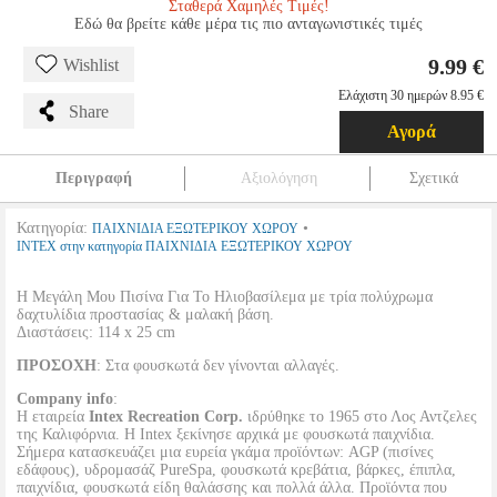
Σταθερά Χαμηλές Τιμές!
Εδώ θα βρείτε κάθε μέρα τις πιο ανταγωνιστικές τιμές
9.99 €
Wishlist
Ελάχιστη 30 ημερών 8.95 €
Share
Αγορά
Περιγραφή
Αξιολόγηση
Σχετικά
Κατηγορία:
•
ΠΑΙΧΝΙΔΙΑ ΕΞΩΤΕΡΙΚΟΥ ΧΩΡΟΥ
INTEX στην κατηγορία ΠΑΙΧΝΙΔΙΑ ΕΞΩΤΕΡΙΚΟΥ ΧΩΡΟΥ
Η Μεγάλη Μου Πισίνα Για Το Ηλιοβασίλεμα με τρία πολύχρωμα
δαχτυλίδια προστασίας & μαλακή βάση.
Διαστάσεις: 114 x 25 cm
ΠΡΟΣΟΧΗ
: Στα φουσκωτά δεν γίνονται αλλαγές.
Company info
:
Η εταιρεία
Intex Recreation Corp.
ιδρύθηκε το 1965 στο Λος Αντζελες
της Καλιφόρνια. Η Intex ξεκίνησε αρχικά με φουσκωτά παιχνίδια.
Σήμερα κατασκευάζει μια ευρεία γκάμα προϊόντων: AGP (πισίνες
εδάφους), υδρομασάζ PureSpa, φουσκωτά κρεβάτια, βάρκες, έπιπλα,
παιχνίδια, φουσκωτά είδη θαλάσσης και πολλά άλλα. Προϊόντα που