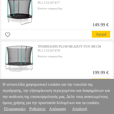
PL1.152107477
Κατόπιν παραγγελίας
149.99 €
Αγορά
ΤΡΑΜΠΟΛΙΝΟ PLUM ΜΕ ΔΙΧΤΥ FUN 300 CM
PL1.152107478
Κατόπιν παραγγελίας
199.99 €
Αγορά
Η ιστοσελίδα χρησιμοποιεί cookies για την ευκολία της
περιήγησης, την εξατομίκευση περιεχομένου και διαφημίσεων και
την ανάλυση της επισκεψιμότητάς μας. Δείτε τους ανανεωμένους
όρους χρήσης για την προστασία δεδομένων και τα cookies.
Πληροφορίες
Ρυθμίσεις
Απόρριψη
Αποδοχή
Πληροφορίες & Υπηρεσίες >