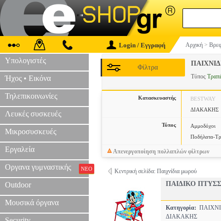
Login / Εγγραφή
Αρχική
>
Βρεφ
Υπολογιστές
ΠΑΙΧΝΙΔ
Φίλτρα
Τύπος
Τραπέ
Ήχος • Εικόνα
Τηλεπικοινωνίες
Κατασκευαστής
BESTWAY
ΔΙΑΚΑΚΗΣ
Λευκές συσκευές
Τύπος
Αμμοδόχοι
Μικροσυσκευές
Ποδήλατα-Τρ
Εργαλεία
Απενεργοποίηση πολλαπλών φίλτρων
Οργανα γυμναστικής
ΝΕΟ
Κεντρική σελίδα: Παιχνίδια μωρού
ΠΑΙΔΙΚΟ ΠΤΥΣ
Outdoor
Μουσικά όργανα
Κατηγορία:
ΠΑΙΧΝΙ
ΔΙΑΚΑΚΗΣ
Security