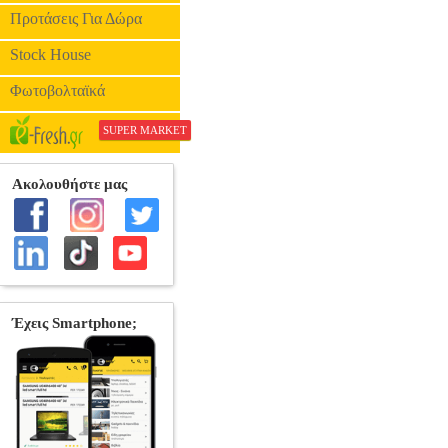
Προτάσεις Για Δώρα
Stock House
Φωτοβολταϊκά
SUPER MARKET