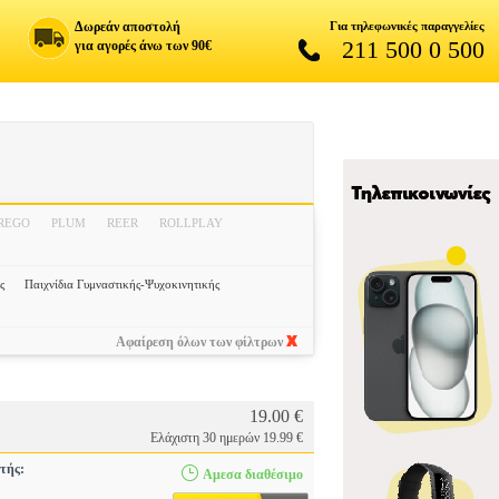
Δωρεάν αποστολή
Για τηλεφωνικές παραγγελίες
211 500 0 500
για αγορές άνω των 90€
EREGO
PLUM
REER
ROLLPLAY
ς
Παιχνίδια Γυμναστικής-Ψυχοκινητικής
Αφαίρεση όλων των φίλτρων
19.00 €
Ελάχιστη 30 ημερών 19.99 €
τής:
Αμεσα διαθέσιμο