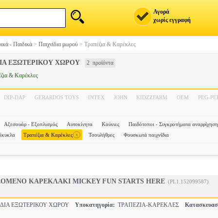
Αγορά
χωρίς εγγραφή
ικά - Παιδικά
>
Παιχνίδια μωρού
>
Τραπέζια & Καρέκλες
ΙΑ ΕΞΩΤΕΡΙΚΟΥ ΧΩΡΟΥ
2 προϊόντα
ζια & Καρέκλες
DIP-DAP
GERARDOS TOYS
INTEX
JOHN
KIDZZFARM
OEM
PEG-P
Αξεσουάρ - Εξοπλισμός
Αυτοκίνητα
Κούνιες
Παιδότοποι - Συγκροτήματα αναρρίχηση
x
ίκυκλα
Τραπέζια & Καρέκλες
Τσουλήθρες
Φουσκωτά παιχνίδια
ΣΟΜΕΝΟ ΚΑΡΕΚΛΑΚΙ MICKEY FUN STARTS HERE
(PL1.152099587)
ΔΙΑ ΕΞΩΤΕΡΙΚΟΥ ΧΩΡΟΥ
Υποκατηγορία:
ΤΡΑΠΕΖΙΑ-ΚΑΡΕΚΛΕΣ
Κατασκευασ