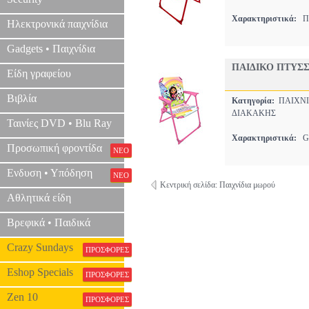
Χαρακτηριστικά:
Π
Ηλεκτρονικά παιχνίδια
Gadgets • Παιχνίδια
ΠΑΙΔΙΚΟ ΠΤΥΣ
Είδη γραφείου
Βιβλία
Κατηγορία:
ΠΑΙΧΝΙ
ΔΙΑΚΑΚΗΣ
Ταινίες DVD • Blu Ray
Χαρακτηριστικά:
G
Προσωπική φροντίδα
ΝΕΟ
Ενδυση • Υπόδηση
ΝΕΟ
Κεντρική σελίδα: Παιχνίδια μωρού
Αθλητικά είδη
Βρεφικά • Παιδικά
Crazy Sundays
ΠΡΟΣΦΟΡΕΣ
Eshop Specials
ΠΡΟΣΦΟΡΕΣ
Zen 10
ΠΡΟΣΦΟΡΕΣ