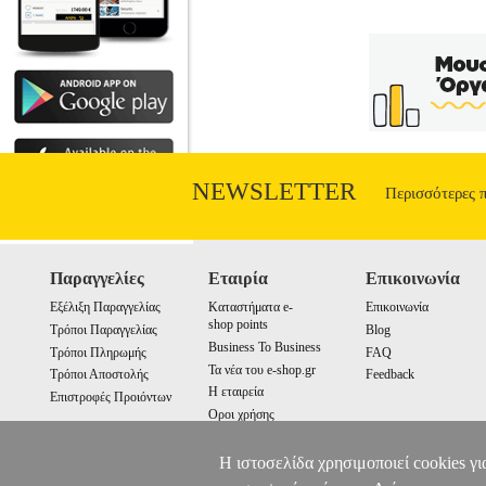
NEWSLETTER
Περισσότερες 
Παραγγελίες
Εταιρία
Επικοινωνία
Εξέλιξη Παραγγελίας
Καταστήματα e-
Επικοινωνία
shop points
Τρόποι Παραγγελίας
Blog
Business To Business
Τρόποι Πληρωμής
FAQ
Τα νέα του e-shop.gr
Τρόποι Αποστολής
Feedback
Η εταιρεία
Επιστροφές Προιόντων
Οροι χρήσης
Cookies
Η ιστοσελίδα χρησιμοποιεί cookies γι